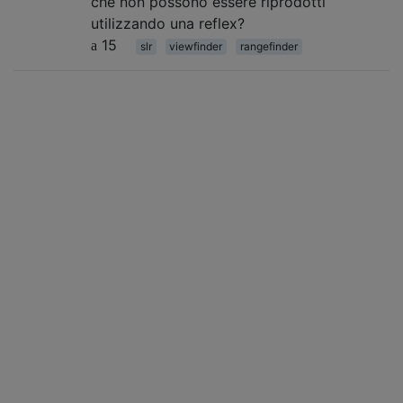
che non possono essere riprodotti
utilizzando una reflex?
15
slr
viewfinder
rangefinder