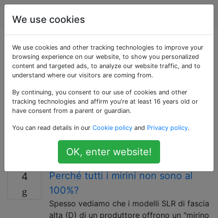
fotografia
Tag
Account
We use cookies
Domande taggate
We use cookies and other tracking technologies to improve your
browsing experience on our website, to show you personalized
content and targeted ads, to analyze our website traffic, and to
«viewfinder»
understand where our visitors are coming from.
By continuing, you consent to our use of cookies and other
Un mirino è ciò che il fotografo guarda attraverso per
tracking technologies and affirm you're at least 16 years old or
comporre, e in molti casi per mettere a fuoco,
have consent from a parent or guardian.
l'immagine. La maggior parte dei mirini sono separati e
You can read details in our
Cookie policy
and
Privacy policy
.
soffrono di parallasse, mentre la fotocamera reflex a
obiettivo singolo consente al mirino di utilizzare il
OK, enter website!
sistema ottico principale.
Perché tutti i mirini non sono al
4
100%?
Spesso vediamo che i modelli SLR di fascia
alta (D) di un produttore offrono un "mirino