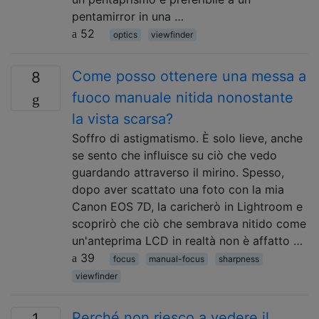
pentamirror in una …
52
optics
viewfinder
Come posso ottenere una messa a
8
fuoco manuale nitida nonostante
la vista scarsa?
Soffro di astigmatismo. È solo lieve, anche
se sento che influisce su ciò che vedo
guardando attraverso il mirino. Spesso,
dopo aver scattato una foto con la mia
Canon EOS 7D, la caricherò in Lightroom e
scoprirò che ciò che sembrava nitido come
un'anteprima LCD in realtà non è affatto …
39
focus
manual-focus
sharpness
viewfinder
Perché non riesco a vedere il
1