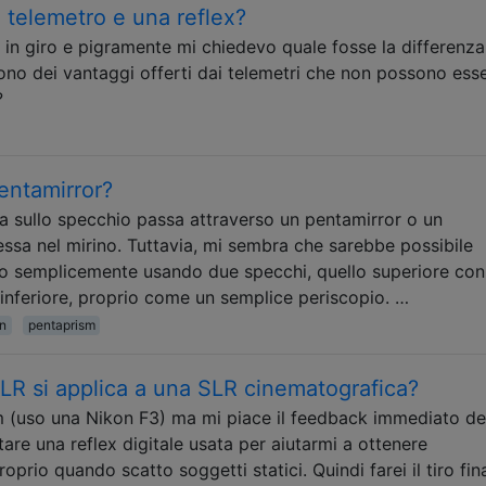
n telemetro e una reflex?
in giro e pigramente mi chiedevo quale fosse la differenza
sono dei vantaggi offerti dai telemetri che non possono ess
?
pentamirror?
lza sullo specchio passa attraverso un pentamirror o un
essa nel mirino. Tuttavia, mi sembra che sarebbe possibile
no semplicemente usando due specchi, quello superiore con
nferiore, proprio come un semplice periscopio. …
n
pentaprism
LR si applica a una SLR cinematografica?
ilm (uso una Nikon F3) ma mi piace il feedback immediato de
tare una reflex digitale usata per aiutarmi a ottenere
roprio quando scatto soggetti statici. Quindi farei il tiro fin