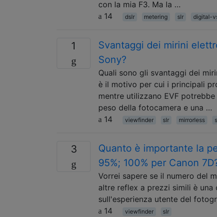
con la mia F3. Ma la …
14
dslr
metering
slr
digital-v
Svantaggi dei mirini elett
1
Sony?
Quali sono gli svantaggi dei mir
è il motivo per cui i principali 
mentre utilizzano EVF potrebbe 
peso della fotocamera e una …
14
viewfinder
slr
mirrorless
s
Quanto è importante la pe
3
95%; 100% per Canon 7D
Vorrei sapere se il numero del m
altre reflex a prezzi simili è un
sull'esperienza utente del fotog
14
viewfinder
slr