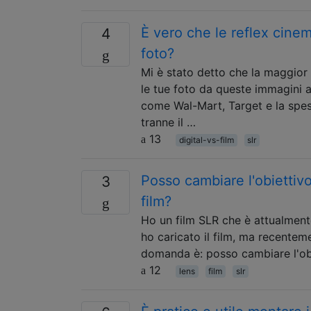
È vero che le reflex cine
4
foto?
Mi è stato detto che la maggior 
le tue foto da queste immagini a
come Wal-Mart, Target e la spes
tranne il …
13
digital-vs-film
slr
Posso cambiare l'obiettiv
3
film?
Ho un film SLR che è attualmen
ho caricato il film, ma recente
domanda è: posso cambiare l'obi
12
lens
film
slr