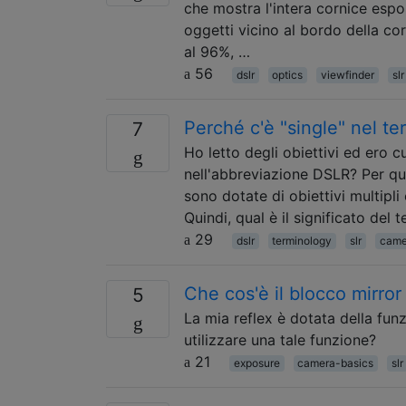
che mostra l'intera cornice esp
oggetti vicino al bordo della co
al 96%, …
56
dslr
optics
viewfinder
slr
Perché c'è "single" nel te
7
Ho letto degli obiettivi ed ero 
nell'abbreviazione DSLR? Per q
sono dotate di obiettivi multipli 
Quindi, qual è il significato del 
29
dslr
terminology
slr
came
Che cos'è il blocco mirror
5
La mia reflex è dotata della fun
utilizzare una tale funzione?
21
exposure
camera-basics
slr