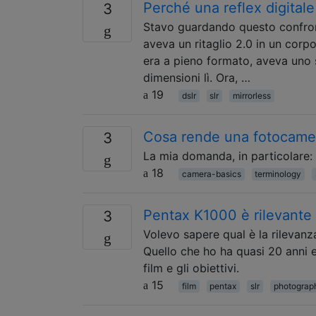
Perché una reflex digitale
3
Stavo guardando questo confron
aveva un ritaglio 2.0 in un corp
era a pieno formato, aveva uno s
dimensioni lì. Ora, …
19
dslr
slr
mirrorless
Cosa rende una fotocamer
3
La mia domanda, in particolare: 
18
camera-basics
terminology
Pentax K1000 è rilevante 
3
Volevo sapere qual è la rilevanz
Quello che ho ha quasi 20 anni e
film e gli obiettivi.
15
film
pentax
slr
photograp