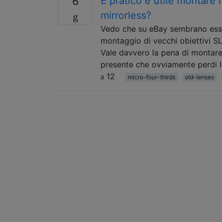
È pratico e utile montare 
6
mirrorless?
Vedo che su eBay sembrano esserc
montaggio di vecchi obiettivi S
Vale davvero la pena di montar
presente che ovviamente perdi l
12
micro-four-thirds
old-lenses