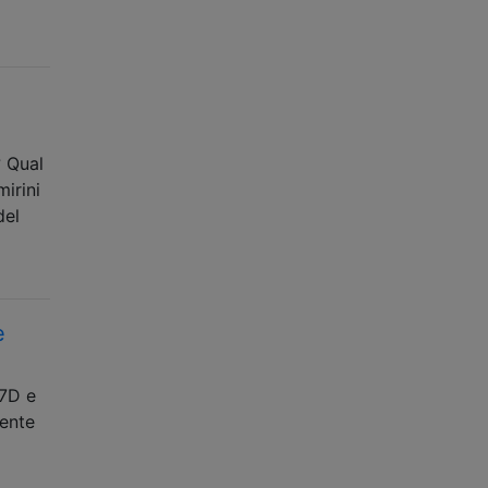
T
? Qual
mirini
del
e
 7D e
mente