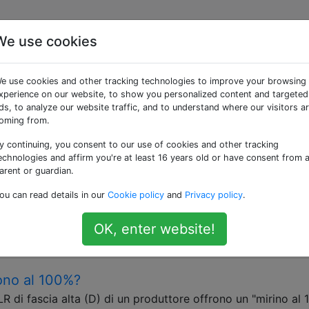
We use cookies
 «slr»
e use cookies and other tracking technologies to improve your browsing
xperience on our website, to show you personalized content and targeted
mera che utilizza un sistema a specchio per riflettere la luc
ds, to analyze our website traffic, and to understand where our visitors a
oming from.
ono ancora prevalenti tra le fotocamere digitali
y continuing, you consent to our use of cookies and other tracking
echnologies and affirm you're at least 16 years old or have consent from 
otocamere acquisivano immagini utilizzando la pellicola
arent or guardian.
immagine, il design della reflex era una grande innovazione.
ou can read details in our
Cookie policy
and
Privacy policy
.
 mirino esattamente la luce che verrebbe trasmessa al film.
a fotografia accurata, è …
OK, enter website!
rorless
slr
sono al 100%?
 di fascia alta (D) di un produttore offrono un "mirino al 