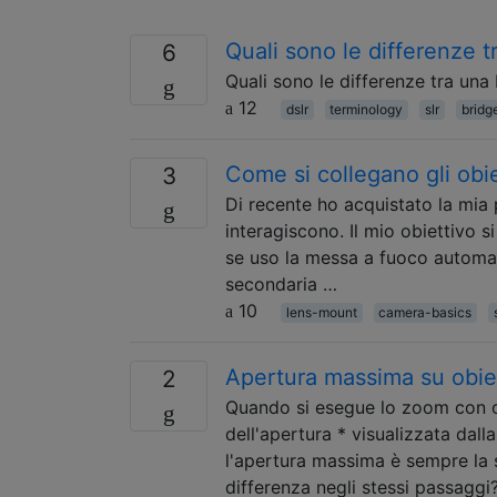
Quali sono le differenze 
6
Quali sono le differenze tra un
12
dslr
terminology
slr
bridg
Come si collegano gli obie
3
Di recente ho acquistato la mia
interagiscono. Il mio obiettivo 
se uso la messa a fuoco automati
secondaria …
10
lens-mount
camera-basics
Apertura massima su obiet
2
Quando si esegue lo zoom con ob
dell'apertura * visualizzata dall
l'apertura massima è sempre la 
differenza negli stessi passaggi