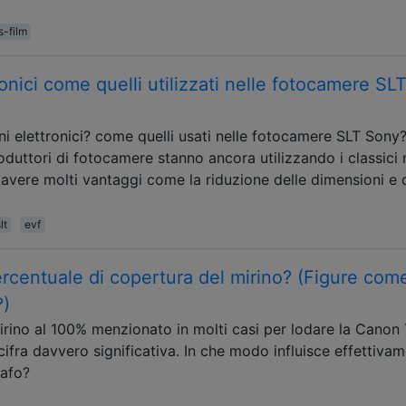
s-film
ronici come quelli utilizzati nelle fotocamere SL
ini elettronici? come quelli usati nelle fotocamere SLT Sony
produttori di fotocamere stanno ancora utilizzando i classici 
avere molti vantaggi come la riduzione delle dimensioni e 
lt
evf
rcentuale di copertura del mirino? (Figure com
?)
irino al 100% menzionato in molti casi per lodare la Canon
a cifra davvero significativa. In che modo influisce effettiva
rafo?