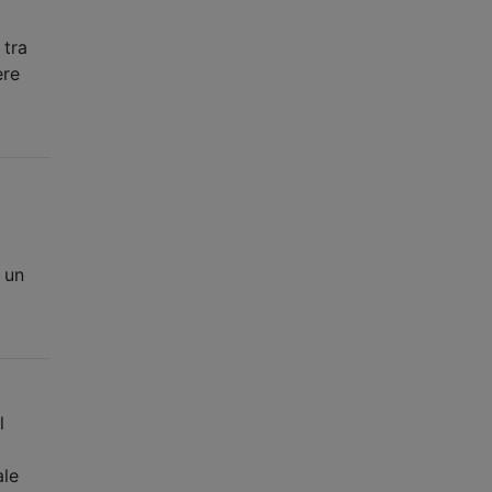
 tra
ere
 un
l
ale