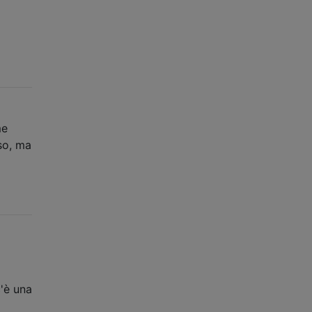
me
sso, ma
'è una