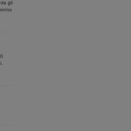
da gli
mirino
0)
i.