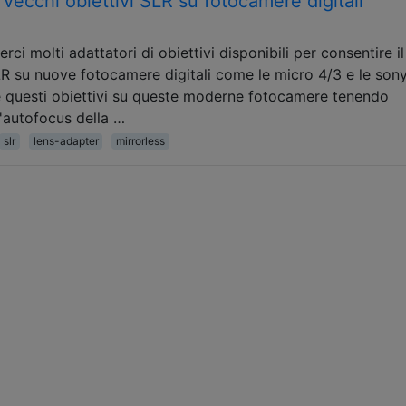
i vecchi obiettivi SLR su fotocamere digitali
i molti adattatori di obiettivi disponibili per consentire il
LR su nuove fotocamere digitali come le micro 4/3 e le son
e questi obiettivi su queste moderne fotocamere tenendo
'autofocus della …
slr
lens-adapter
mirrorless