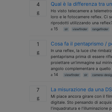
Qual è la differenza tra u
4
Ho visto telecamere a telemetro 
loro e le fotocamere reflex. Ci 
riprodotti utilizzando una reflex
15
slr
viewfinder
rangefinder
Cosa fa il pentaprismo / 
1
In una reflex, la luce che rimba
pentaprisma prima di essere rifl
proiettare un'immagine sul miri
angolo complementare a quello i
14
viewfinder
slr
camera-desig
La misurazione da una DS
7
Mi piace ancora girare con il f
digitale. Sto pensando di acquis
l'inquadratura e l'illuminazione p