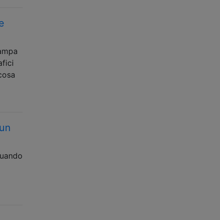
e
tampa
fici
 cosa
 un
quando