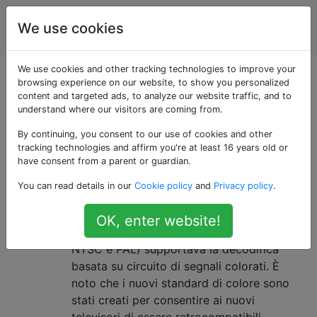
Elaborazione del
Tag
We use cookies
Account
segnale
We use cookies and other tracking technologies to improve your
Domande taggate
browsing experience on our website, to show you personalized
content and targeted ads, to analyze our website traffic, and to
understand where our visitors are coming from.
«analog»
By continuing, you consent to our use of cookies and other
tracking technologies and affirm you're at least 16 years old or
Perché il rumore statico della TV è
4
have consent from a parent or guardian.
sempre in bianco e nero?
You can read details in our
Cookie policy
and
Privacy policy
.
La maggior parte dei moderni televisori a
tubo catodico (CRT) prodotti dopo gli anni
OK, enter website!
'60 (dopo l'introduzione degli standard
NTSC e PAL) supportava la decodifica
basata su circuito di segnali colorati. È
noto che i nuovi standard di colore sono
stati creati per consentire ai nuovi