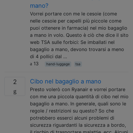
mano?
Vorrei portare con me le cesoie (come
nelle cesoie per capelli più piccole come
puoi ottenere in farmacia) nel mio bagaglio
a mano in volo. Questo è ciò che dice il sito
web TSA sulle forbici: Se imballati nel
bagaglio a mano, devono trovarsi a meno
di 4 pollici dal …
13
hand-luggage
tsa
Cibo nel bagaglio a mano
2
Presto volerò con Ryanair e vorrei portare
con me una piccola quantità di cibo nel mio
bagaglio a mano. In generale, quali sono le
regole / restrizioni su questo? So che
potrebbero esserci alcuni problemi di
sicurezza riguardanti la sicurezza a bordo,
il rischio di trasportare malattie, ecc. Alcuni