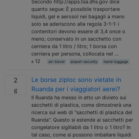
Secondo http://apps.tsa.dhs.gov dice
quanto segue: È possibile trasportare
liquidi, gel e aerosol nei bagagli a mano
solo se aderiscono alla regola 3-1-1: i
contenitori devono essere di 3,4 once o
meno; conservato in un sacchetto con
cerniera da 1 litro / litro; 1 borsa con
cerniera per persona, collocata nel …
12
air-travel
airport-security
hand-luggage
Le borse ziploc sono vietate in
2
Ruanda per i viaggiatori aerei?
Il Ruanda ha messo in atto un divieto sui
sacchetti di plastica, come dimostrerà una
ricerca sul web di "sacchetti di plastica del
Ruanda". Questo si estende ai sacchetti per
congelatore sigillabili da 1 litro o 1 litro? In
tal caso, come si possono imballare liquidi