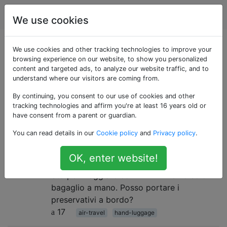
Viaggio
Tag
Account
We use cookies
Domande taggate
We use cookies and other tracking technologies to improve your
browsing experience on our website, to show you personalized
content and targeted ads, to analyze our website traffic, and to
«hand-luggage»
understand where our visitors are coming from.
By continuing, you consent to our use of cookies and other
Domande sul bagaglio portato in una cabina
tracking technologies and affirm you're at least 16 years old or
dell'aeromobile con il passeggero, noto anche come
have consent from a parent or guardian.
"bagaglio a mano" o "bagaglio a mano".
You can read details in our
Cookie policy
and
Privacy policy
.
È permesso portare i preservativi
1
OK, enter website!
in ​​aereo?
Sto per viaggiare con Wizz Air e ho solo il
bagaglio a mano. Posso portare i
preservativi a bordo?
17
air-travel
hand-luggage