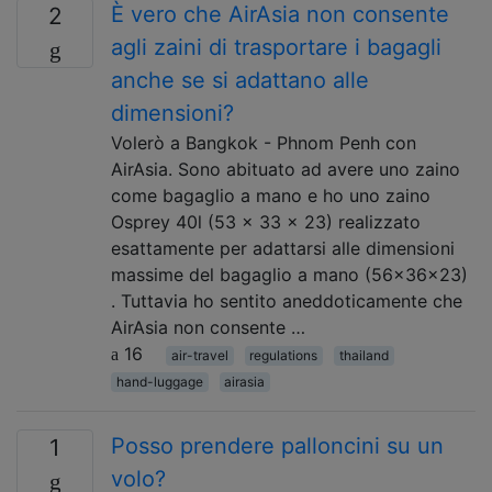
È vero che AirAsia non consente
2
agli zaini di trasportare i bagagli
anche se si adattano alle
dimensioni?
Volerò a Bangkok - Phnom Penh con
AirAsia. Sono abituato ad avere uno zaino
come bagaglio a mano e ho uno zaino
Osprey 40l (53 x 33 x 23) realizzato
esattamente per adattarsi alle dimensioni
massime del bagaglio a mano (56x36x23)
. Tuttavia ho sentito aneddoticamente che
AirAsia non consente …
16
air-travel
regulations
thailand
hand-luggage
airasia
Posso prendere palloncini su un
1
volo?