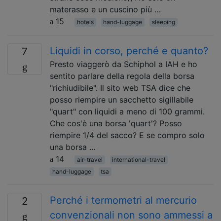
materasso e un cuscino più …
15
hotels
hand-luggage
sleeping
Liquidi in corso, perché e quanto?
7
Presto viaggerò da Schiphol a IAH e ho
sentito parlare della regola della borsa
"richiudibile". Il sito web TSA dice che
posso riempire un sacchetto sigillabile
"quart" con liquidi a meno di 100 grammi.
Che cos'è una borsa 'quart'? Posso
riempire 1/4 del sacco? E se compro solo
una borsa …
14
air-travel
international-travel
hand-luggage
tsa
Perché i termometri al mercurio
2
convenzionali non sono ammessi a