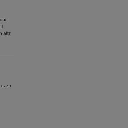
 che
il
 altri
brezza