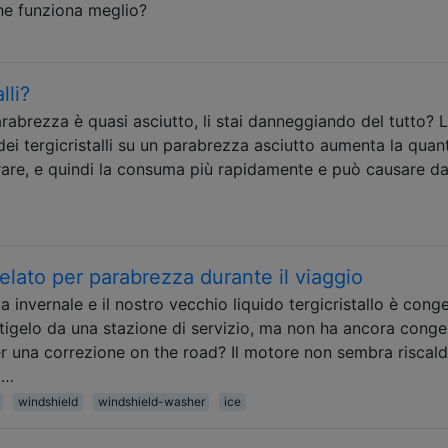
he funziona meglio?
lli?
 parabrezza è quasi asciutto, li stai danneggiando del tutto? 
ei tergicristalli su un parabrezza asciutto aumenta la quant
orare, e quindi la consuma più rapidamente e può causare d
gelato per parabrezza durante il viaggio
invernale e il nostro vecchio liquido tergicristallo è conge
igelo da una stazione di servizio, ma non ha ancora congel
r una correzione on the road? Il motore non sembra riscalda
 …
windshield
windshield-washer
ice