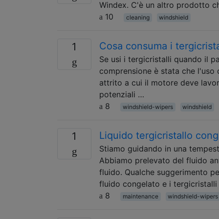
Windex. C'è un altro prodotto c
10
cleaning
windshield
Cosa consuma i tergicrista
1
Se usi i tergicristalli quando il
comprensione è stata che l'uso d
attrito a cui il motore deve lav
potenziali …
8
windshield-wipers
windshield
Liquido tergicristallo con
1
Stiamo guidando in una tempesta 
Abbiamo prelevato del fluido ant
fluido. Qualche suggerimento pe
fluido congelato e i tergicristalli
8
maintenance
windshield-wipers