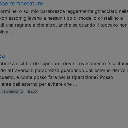
asse temperature
liformi nel o sul mio parabrezza leggermente ghiacciato nell
 Non assomigliavano a nessun tipo di modello cristallino e
di una ragnatela che altro, anche se quando li toccavo non
aliva …
za
rabrezza sul bordo superiore, dove il rivestimento è solitam
ndo attraverso il parabrezza guardando dall'esterno del vei
questo, e come posso fare per la riparazione? Posso
lante dall'esterno per evitare che …
hield-molding
is250