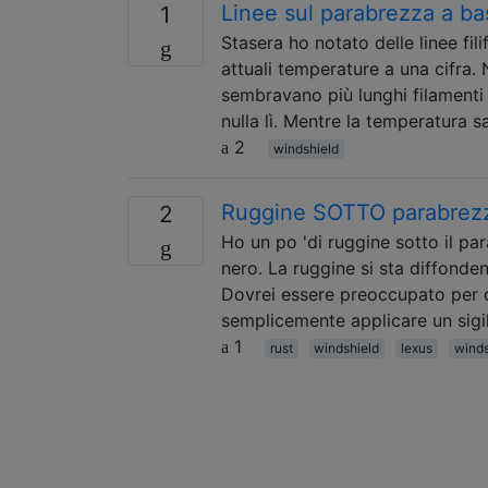
Linee sul parabrezza a b
1
Stasera ho notato delle linee fi
attuali temperature a una cifra.
sembravano più lunghi filamenti 
nulla lì. Mentre la temperatura s
2
windshield
Ruggine SOTTO parabrez
2
Ho un po 'di ruggine sotto il pa
nero. La ruggine si sta diffonde
Dovrei essere preoccupato per 
semplicemente applicare un sigil
1
rust
windshield
lexus
winds