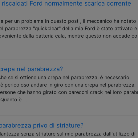
a riscaldati Ford normalmente scarica corrente
ia per un problema in questo post , il meccanico ha notato
l parabrezza "quickclear" della mia Ford è stato attivato e 
veniente dalla batteria cala, mentre questo non accade con
crepa nel parabrezza?
he se si ottiene una crepa nel parabrezza, è necessario
 pericoloso andare in giro con una crepa nel parabrezza.
persone che hanno girato con parecchi crack nei loro para
. Quanto è …
rabrezza privo di striature?
lantezza senza striature sul mio parabrezza dall'utilizzo di