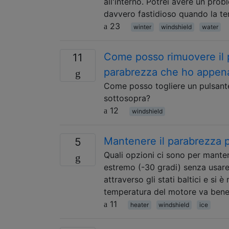
all'interno. Potrei avere un prob
davvero fastidioso quando la 
23
winter
windshield
water
Come posso rimuovere il p
11
parabrezza che ho appena
Come posso togliere un pulsante
sottosopra?
12
windshield
Mantenere il parabrezza p
5
Quali opzioni ci sono per manten
estremo (-30 gradi) senza usare
attraverso gli stati baltici e si 
temperatura del motore va ben
11
heater
windshield
ice