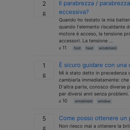
Il parabrezza / parabrezz
2
eccessiva?
Quando ho testato la mia batter
quando l'elemento riscaldante de
motore è acceso, la tensione pro
accessori. La tensione …
11
ford
heat
windshield
È sicuro guidare con una 
1
Mi è stato detto in precedenza c
cambiarla immediatamente: che è
D'altra parte, conosco diverse 
per diversi anni senza problemi
10
windshield
window
Come posso ottenere un pa
5
Non riesco mai a ottenere la bril