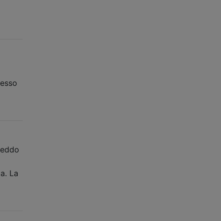
messo
freddo
da. La