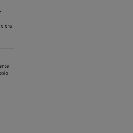
e
 c'era
ente
colo.