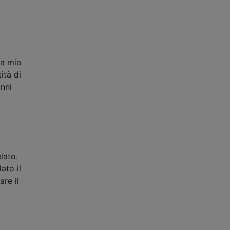
La mia
ità di
anni
lato.
ato il
re il