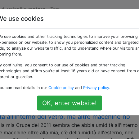
di veicoli a motore
Tag
We use cookies
 «windshield»
e use cookies and other tracking technologies to improve your browsing
xperience on our website, to show you personalized content and targeted
o e polimeri che è montato davanti al conducente di un ve
ds, to analyze our website traffic, and to understand where our visitors a
oming from.
ene utilizzato per i finestrini dell'auto?
y continuing, you consent to our use of cookies and other tracking
nestrino laterale destro della mia VW Golf. Avevo fretta e p
echnologies and affirm you're at least 16 years old or have consent from 
nte" tagliato un pezzo di plexiglass spesso 4 o 5 mm ($ 8)
arent or guardian.
messo nella mia auto pensando che poche settimane dopo, 
ou can read details in our
Cookie policy
and
Privacy policy
.
OK, enter website!
à all'interno del vetro, ma altre macchine no
 la mia Cruze del 2011 sembra che abbia umidità all'interno
macchine oltre alla mia, c'è dell'umidità all'esterno, non