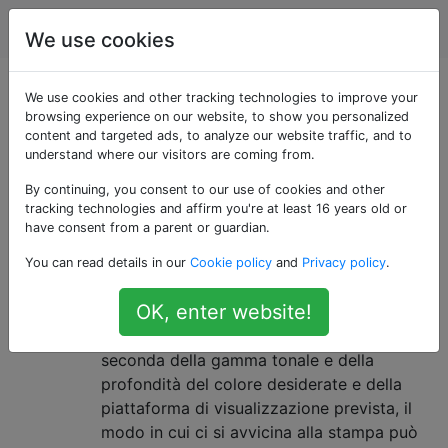
fotografia
Tag
Account
We use cookies
Domande taggate
We use cookies and other tracking technologies to improve your
browsing experience on our website, to show you personalized
content and targeted ads, to analyze our website traffic, and to
«dpi»
understand where our visitors are coming from.
By continuing, you consent to our use of cookies and other
Come posso generare stampe di
5
tracking technologies and affirm you're at least 16 years old or
alta qualità con una stampante a
have consent from a parent or guardian.
getto d'inchiostro?
You can read details in our
Cookie policy
and
Privacy policy
.
Creare stampe fotografiche di alta qualità
OK, enter website!
utilizzando una stampante a getto
d'inchiostro non è cosa da poco. A
seconda della gamma tonale e della
profondità del colore desiderate e della
piattaforma di visualizzazione prevista, il
modo in cui ci si avvicina alla stampa può