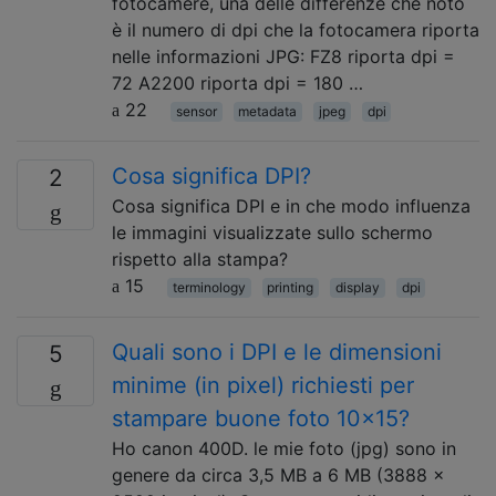
fotocamere, una delle differenze che noto
è il numero di dpi che la fotocamera riporta
nelle informazioni JPG: FZ8 riporta dpi =
72 A2200 riporta dpi = 180 …
22
sensor
metadata
jpeg
dpi
Cosa significa DPI?
2
Cosa significa DPI e in che modo influenza
le immagini visualizzate sullo schermo
rispetto alla stampa?
15
terminology
printing
display
dpi
Quali sono i DPI e le dimensioni
5
minime (in pixel) richiesti per
stampare buone foto 10x15?
Ho canon 400D. le mie foto (jpg) sono in
genere da circa 3,5 MB a 6 MB (3888 x