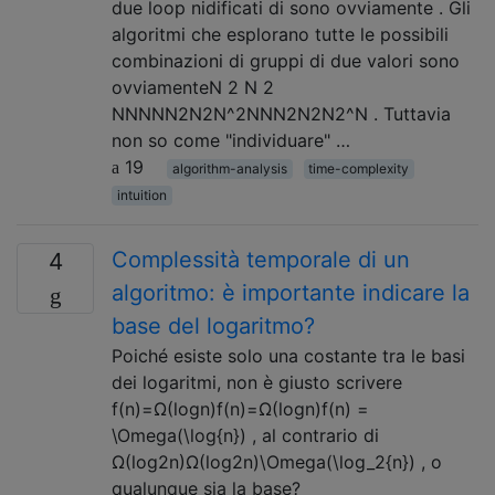
due loop nidificati di sono ovviamente . Gli
algoritmi che esplorano tutte le possibili
combinazioni di gruppi di due valori sono
ovviamenteN 2 N 2
NNNNN2N2N^2NNN2N2N2^N . Tuttavia
non so come "individuare" …
19
algorithm-analysis
time-complexity
intuition
Complessità temporale di un
4
algoritmo: è importante indicare la
base del logaritmo?
Poiché esiste solo una costante tra le basi
dei logaritmi, non è giusto scrivere
f(n)=Ω(logn)f(n)=Ω(log⁡n)f(n) =
\Omega(\log{n}) , al contrario di
Ω(log2n)Ω(log2⁡n)\Omega(\log_2{n}) , o
qualunque sia la base?