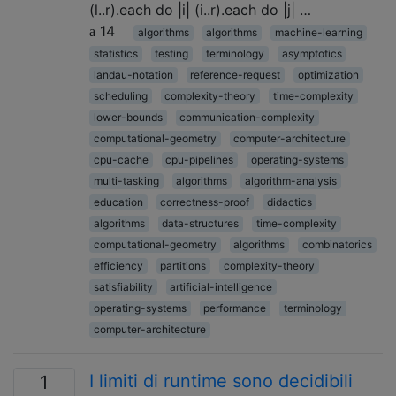
(l..r).each do |i| (i..r).each do |j| …
14
algorithms
algorithms
machine-learning
statistics
testing
terminology
asymptotics
landau-notation
reference-request
optimization
scheduling
complexity-theory
time-complexity
lower-bounds
communication-complexity
computational-geometry
computer-architecture
cpu-cache
cpu-pipelines
operating-systems
multi-tasking
algorithms
algorithm-analysis
education
correctness-proof
didactics
algorithms
data-structures
time-complexity
computational-geometry
algorithms
combinatorics
efficiency
partitions
complexity-theory
satisfiability
artificial-intelligence
operating-systems
performance
terminology
computer-architecture
I limiti di runtime sono decidibili
1