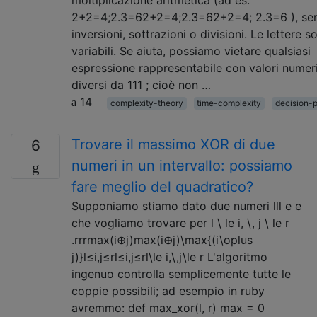
moltiplicazione aritmetica (ad es.
2+2=4;2.3=62+2=4;2.3=62+2=4; 2.3=6 ), se
inversioni, sottrazioni o divisioni. Le lettere s
variabili. Se aiuta, possiamo vietare qualsiasi
espressione rappresentabile con valori numeri
diversi da 111 ; cioè non …
14
complexity-theory
time-complexity
decision-
Trovare il massimo XOR di due
6
numeri in un intervallo: possiamo
fare meglio del quadratico?
Supponiamo stiamo dato due numeri lll e e
che vogliamo trovare per l \ le i, \, j \ le r
.rrrmax(i⊕j)max(i⊕j)\max{(i\oplus
j)}l≤i,j≤rl≤i,j≤rl\le i,\,j\le r L'algoritmo
ingenuo controlla semplicemente tutte le
coppie possibili; ad esempio in ruby ​​
avremmo: def max_xor(l, r) max = 0