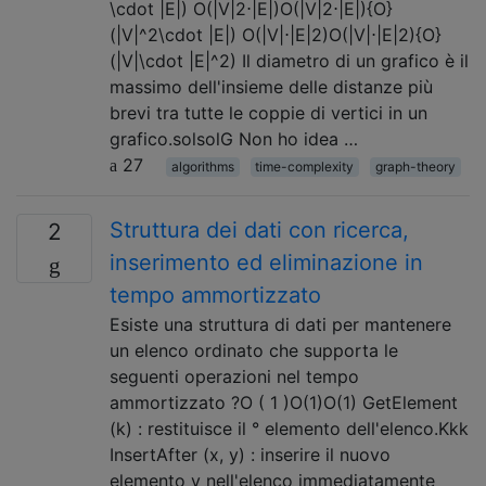
\cdot |E|) O(|V|2⋅|E|)O(|V|2⋅|E|){O}
(|V|^2\cdot |E|) O(|V|⋅|E|2)O(|V|⋅|E|2){O}
(|V|\cdot |E|^2) Il diametro di un grafico è il
massimo dell'insieme delle distanze più
brevi tra tutte le coppie di vertici in un
grafico.solsolG Non ho idea …
27
algorithms
time-complexity
graph-theory
Struttura dei dati con ricerca,
2
inserimento ed eliminazione in
tempo ammortizzato
Esiste una struttura di dati per mantenere
un elenco ordinato che supporta le
seguenti operazioni nel tempo
ammortizzato ?O ( 1 )O(1)O(1) GetElement
(k) : restituisce il ° elemento dell'elenco.Kkk
InsertAfter (x, y) : inserire il nuovo
elemento y nell'elenco immediatamente