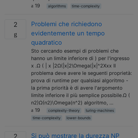
19
algorithms
time-complexity
Problemi che richiedono
2
evidentemente un tempo
quadratico
Sto cercando esempi di problemi che
hanno un limite inferiore di ) per l'ingresso
x .Ω ( | x |2Ω(|x|2\Omega(|x|^2Xxx Il
problema deve avere le seguenti proprietà:
prova di runtime per qualsiasi algoritmo -
la prima priorità è di avere l'argomento
limite inferiore il più semplice possibile.Ω (
n2)Ω(n2)\Omega(n^2) algoritmo, …
19
complexity-theory
turing-machines
time-complexity
lower-bounds
Si può mostrare la durezza NP
2