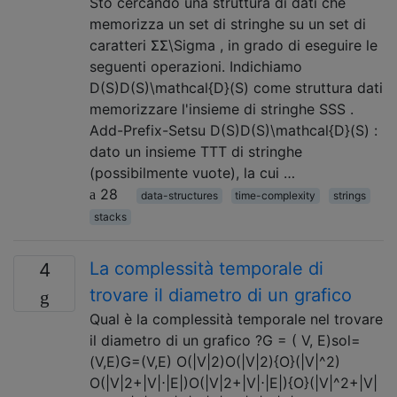
Sto cercando una struttura di dati che
memorizza un set di stringhe su un set di
caratteri ΣΣ\Sigma , in grado di eseguire le
seguenti operazioni. Indichiamo
D(S)D(S)\mathcal{D}(S) come struttura dati
memorizzare l'insieme di stringhe SSS .
Add-Prefix-Setsu D(S)D(S)\mathcal{D}(S) :
dato un insieme TTT di stringhe
(possibilmente vuote), la cui …
28
data-structures
time-complexity
strings
stacks
La complessità temporale di
4
trovare il diametro di un grafico
Qual è la complessità temporale nel trovare
il diametro di un grafico ?G = ( V, E)sol=
(V,E)G=(V,E) O(|V|2)O(|V|2){O}(|V|^2)
O(|V|2+|V|⋅|E|)O(|V|2+|V|⋅|E|){O}(|V|^2+|V|