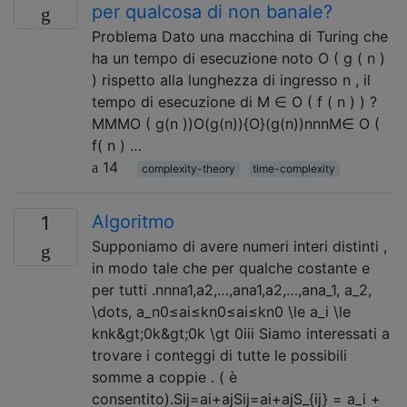
per qualcosa di non banale?
Problema Dato una macchina di Turing che
ha un tempo di esecuzione noto O ( g ( n )
) rispetto alla lunghezza di ingresso n , il
tempo di esecuzione di M ∈ O ( f ( n ) ) ?
MMMO ( g(n ))O(g(n)){O}(g(n))nnnM∈ O (
f( n ) …
14
complexity-theory
time-complexity
Algoritmo
1
Supponiamo di avere numeri interi distinti ,
in modo tale che per qualche costante e
per tutti .nnna1,a2,…,ana1,a2,…,ana_1, a_2,
\dots, a_n0≤ai≤kn0≤ai≤kn0 \le a_i \le
knk&gt;0k&gt;0k \gt 0iii Siamo interessati a
trovare i conteggi di tutte le possibili
somme a coppie . ( è
consentito).Sij=ai+ajSij=ai+ajS_{ij} = a_i +