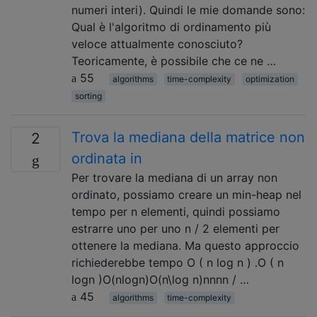
numeri interi). Quindi le mie domande sono:
Qual è l'algoritmo di ordinamento più
veloce attualmente conosciuto?
Teoricamente, è possibile che ce ne …
55
algorithms
time-complexity
optimization
sorting
Trova la mediana della matrice non
2
ordinata in
Per trovare la mediana di un array non
ordinato, possiamo creare un min-heap nel
tempo per n elementi, quindi possiamo
estrarre uno per uno n / 2 elementi per
ottenere la mediana. Ma questo approccio
richiederebbe tempo O ( n log n ) .O ( n
logn )O(nlog⁡n)O(n\log n)nnnn / …
45
algorithms
time-complexity