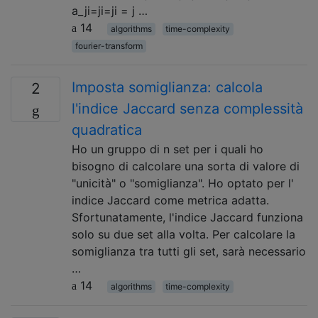
a_ji=ji=ji = j …
14
algorithms
time-complexity
fourier-transform
Imposta somiglianza: calcola
2
l'indice Jaccard senza complessità
quadratica
Ho un gruppo di n set per i quali ho
bisogno di calcolare una sorta di valore di
"unicità" o "somiglianza". Ho optato per l'
indice Jaccard come metrica adatta.
Sfortunatamente, l'indice Jaccard funziona
solo su due set alla volta. Per calcolare la
somiglianza tra tutti gli set, sarà necessario
…
14
algorithms
time-complexity