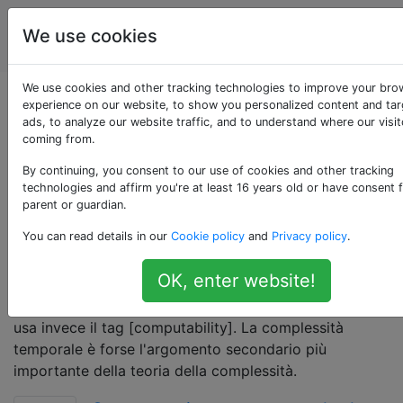
Scienza del
Tag
We use cookies
Account
computer
We use cookies and other tracking technologies to improve your bro
Domande taggate
experience on our website, to show you personalized content and ta
ads, to analyze our website traffic, and to understand where our visit
coming from.
«time-complexity»
By continuing, you consent to our use of cookies and other tracking
technologies and affirm you're at least 16 years old or have consent 
La quantità di risorse di tempo (numero di operazioni
parent or guardian.
atomiche o fasi della macchina) necessarie per
You can read details in our
Cookie policy
and
Privacy policy
.
risolvere un problema espressa in termini di dimensioni
dell'input. Se la tua domanda riguarda l'analisi
OK, enter website!
dell'algoritmo, usa invece il tag [runtime-analysis]. Se
la tua domanda riguarda se un calcolo * finirà * mai *,
usa invece il tag [computability]. La complessità
temporale è forse l'argomento secondario più
importante della teoria della complessità.