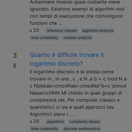
Ackermann inverso quasi costante viene
ignorato. Esistono esempi di algoritmi noti
con tempi di esecuzione che coinvolgono
funzioni che …
20
reference-request
algorithm-analysis
time-complexity
runtime-analysis
Quanto è difficile trovare il
3
logaritmo discreto?
Il logaritmo discreto è la stessa come
trovare in , in una , c , e N .a b = c mod N a
c Nbbbab=cmodNab=cmodNa^b=c \bmod
NaaacccNNN Mi chiedo in quali gruppi di
complessità (es. Per computer classici e
quantistici) ci sia e quali approcci (es.
Algoritmi) siano i …
20
algorithms
complexity-theory
time-complexity
discrete-mathematics