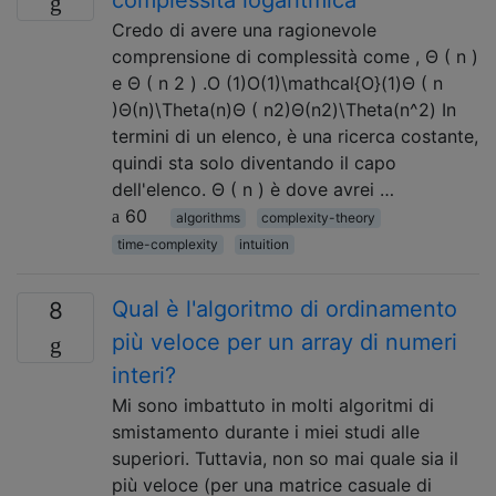
complessità logaritmica
Credo di avere una ragionevole
comprensione di complessità come , Θ ( n )
e Θ ( n 2 ) .O (1)O(1)\mathcal{O}(1)Θ ( n
)Θ(n)\Theta(n)Θ ( n2)Θ(n2)\Theta(n^2) In
termini di un elenco, è una ricerca costante,
quindi sta solo diventando il capo
dell'elenco. Θ ( n ) è dove avrei …
60
algorithms
complexity-theory
time-complexity
intuition
Qual è l'algoritmo di ordinamento
8
più veloce per un array di numeri
interi?
Mi sono imbattuto in molti algoritmi di
smistamento durante i miei studi alle
superiori. Tuttavia, non so mai quale sia il
più veloce (per una matrice casuale di