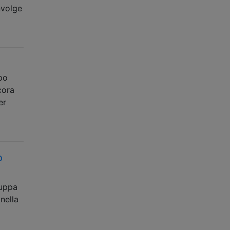
nvolge
po
cora
er
o
luppa
nella