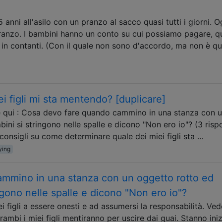
nni all'asilo con un pranzo al sacco quasi tutti i giorni. O
pranzo. I bambini hanno un conto su cui possiamo pagare, q
 in contanti. (Con il quale non sono d'accordo, ma non è q
i figli mi sta mentendo? [duplicare]
 qui : Cosa devo fare quando cammino in una stanza con 
ini si stringono nelle spalle e dicono "Non ero io"? (3 risp
consigli su come determinare quale dei miei figli sta …
ying
mmino in una stanza con un oggetto rotto ed
ngono nelle spalle e dicono "Non ero io"?
i figli a essere onesti e ad assumersi la responsabilità. Ve
rambi i miei figli mentiranno per uscire dai guai. Stanno ini