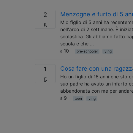
Menzogne ​​e furto di 5 an
2
Mio figlio di 5 anni ha recentem
nell'arco di 2 settimane. È inizi
scolastica. Gli abbiamo fatto c
scuola e che …
10
pre-schooler
lying
Cosa fare con una ragazz
1
Ho un figlio di 16 anni che sto cr
suo padre ha avuto un infarto ed
abbandonata con me per andar
9
teen
lying