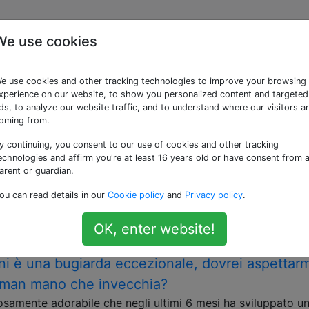
We use cookies
 «lying»
e use cookies and other tracking technologies to improve your browsing
xperience on our website, to show you personalized content and targeted
onalmente falsità, ad esempio per ingannare gli altri.
ds, to analyze our website traffic, and to understand where our visitors a
oming from.
olescente, di cui ho la piena custodia, per ave
y continuing, you consent to our use of cookies and other tracking
tamente il suo ragazzo?
echnologies and affirm you're at least 16 years old or have consent from 
 di mia sorella di 16 anni. Ha vissuto con me negli ultimi 3
arent or guardian.
ha mentito sul passare del tempo con un'amica per passare
ou can read details in our
Cookie policy
and
Privacy policy
.
. Mi ha confessato questo …
ting
usa
OK, enter website!
ni è una bugiarda eccezionale, dovrei aspettarm
 man mano che invecchia?
iosamente adorabile che negli ultimi 6 mesi ha sviluppato u