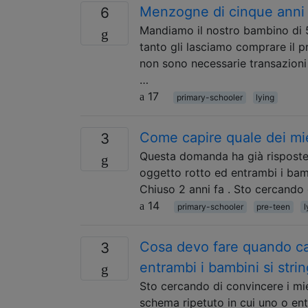
Menzogne ​​di cinque anni
6
Mandiamo il nostro bambino di 5 a
tanto gli lasciamo comprare il 
non sono necessarie transazioni
…
17
primary-schooler
lying
Come capire quale dei mie
3
Questa domanda ha già risposte
oggetto rotto ed entrambi i bamb
Chiuso 2 anni fa . Sto cercando 
14
primary-schooler
pre-teen
l
Cosa devo fare quando ca
3
entrambi i bambini si stri
Sto cercando di convincere i mie
schema ripetuto in cui uno o ent