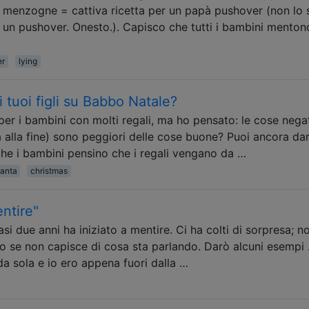
 menzogne ​​= cattiva ricetta per un papà pushover (non lo 
 un pushover. Onesto.). Capisco che tutti i bambini menton
er
lying
 tuoi figli su Babbo Natale?
 per i bambini con molti regali, ma ho pensato: le cose nega
à alla fine) sono peggiori delle cose buone? Puoi ancora dar
che i bambini pensino che i regali vengano da …
anta
christmas
entire"
si due anni ha iniziato a mentire. Ci ha colti di sorpresa; n
 o se non capisce di cosa sta parlando. Darò alcuni esempi .
da sola e io ero appena fuori dalla …