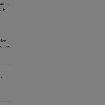
sono,
o e
tive
e loro
on
..