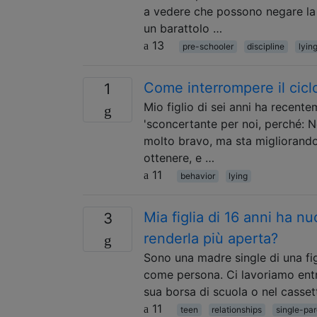
a vedere che possono negare la 
un barattolo …
13
pre-schooler
discipline
lyin
Come interrompere il cicl
1
Mio figlio di sei anni ha recent
'sconcertante per noi, perché: 
molto bravo, ma sta migliorando.
ottenere, e …
11
behavior
lying
Mia figlia di 16 anni ha 
3
renderla più aperta?
Sono una madre single di una fig
come persona. Ci lavoriamo entr
sua borsa di scuola o nel casset
11
teen
relationships
single-par