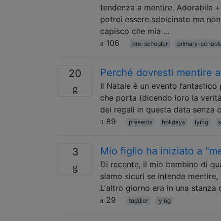
tendenza a mentire. Adorabile +
potrei essere sdolcinato ma non
capisco che mia …
106
pre-schooler
primary-school
Perché dovresti mentire ai
20
Il Natale è un evento fantastico
che porta (dicendo loro la verit
dei regali in questa data senza 
89
presents
holidays
lying
s
Mio figlio ha iniziato a "m
3
Di recente, il mio bambino di qua
siamo sicuri se intende mentire,
L'altro giorno era in una stanza 
29
toddler
lying