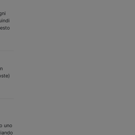
gni
uindi
uesto
un
oste)
do uno
ziando