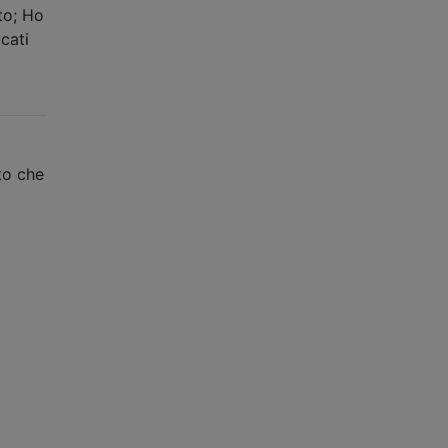
to; Ho
cati
ito che