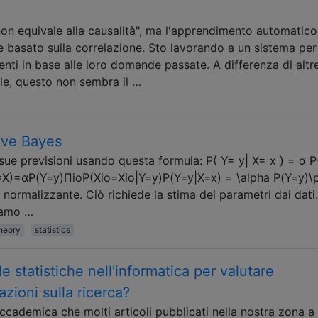
non equivale alla causalità", ma l'apprendimento automatico
 basato sulla correlazione. Sto lavorando a un sistema per
enti in base alle loro domande passate. A differenza di altr
gle, questo non sembra il …
ive Bayes
sue previsioni usando questa formula: P( Y= y| X= x ) = α P
X=X)=αP(Y=y)ΠioP(Xio=Xio|Y=y)P(Y=y|X=x) = \alpha P(Y=y)\
 normalizzante. Ciò richiede la stima dei parametri dai dati.
iamo …
theory
statistics
statistiche nell'informatica per valutare
azioni sulla ricerca?
ccademica che molti articoli pubblicati nella nostra zona a