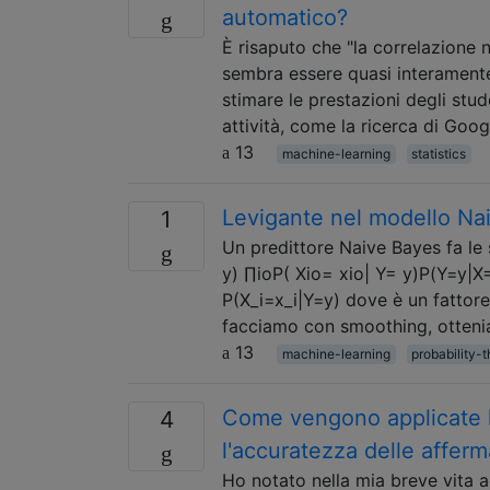
automatico?
È risaputo che "la correlazione 
sembra essere quasi interamente
stimare le prestazioni degli stud
attività, come la ricerca di Goo
13
machine-learning
statistics
Levigante nel modello Na
1
Un predittore Naive Bayes fa le 
y) ∏ioP( Xio= xio| Y= y)P(Y=y|
P(X_i=x_i|Y=y) dove è un fattore
facciamo con smoothing, otten
13
machine-learning
probability-
Come vengono applicate le 
4
l'accuratezza delle afferm
Ho notato nella mia breve vita a