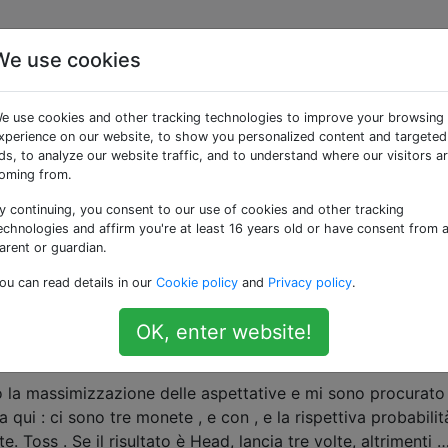
We use cookies
«statistics»
e use cookies and other tracking technologies to improve your browsing
xperience on our website, to show you personalized content and targeted
amento è negativo?
ds, to analyze our website traffic, and to understand where our visitors a
oming from.
il sovradimensionamento delle azioni nell'apprendimento
i neuroni diventano molto forti e trovano le migliori azioni 
y continuing, you consent to our use of cookies and other tracking
noltre possono essere de-incrementati / incrementati da cat
echnologies and affirm you're at least 16 years old or have consent from 
arent or guardian.
, il che …
ou can read details in our
Cookie policy
and
Privacy policy
.
OK, enter website!
azione delle aspettative agli esempi di lancio di
 la massimizzazione delle aspettative e mi sono procurato 
qui : ci sono tre monete , e con , e la rispettiva probabilit
. Toss . Se il risultato è Head, lancia tre volte, altrimenti 