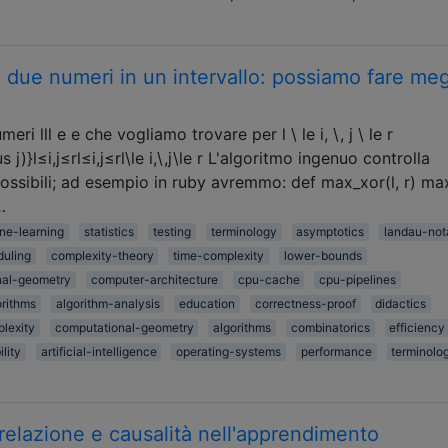
 due numeri in un intervallo: possiamo fare meg
 lll e e che vogliamo trovare per l \ le i, \, j \ le r
j)}l≤i,j≤rl≤i,j≤rl\le i,\,j\le r L'algoritmo ingenuo controlla
ssibili; ad esempio in ruby ​​avremmo: def max_xor(l, r) ma
…
ne-learning
statistics
testing
terminology
asymptotics
landau-not
duling
complexity-theory
time-complexity
lower-bounds
nal-geometry
computer-architecture
cpu-cache
cpu-pipelines
orithms
algorithm-analysis
education
correctness-proof
didactics
lexity
computational-geometry
algorithms
combinatorics
efficiency
ility
artificial-intelligence
operating-systems
performance
terminolo
rrelazione e causalità nell'apprendimento