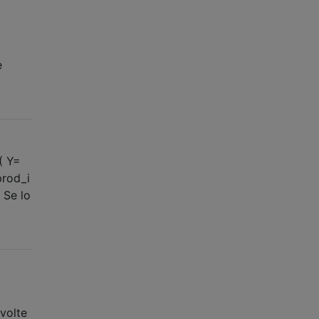
e
( Y=
prod_i
 Se lo
 volte