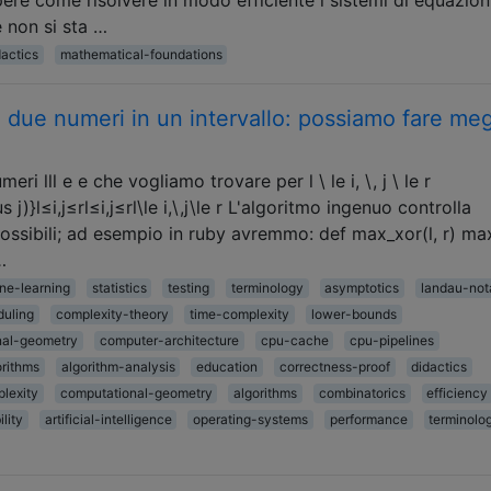
e non si sta …
dactics
mathematical-foundations
 due numeri in un intervallo: possiamo fare meg
 lll e e che vogliamo trovare per l \ le i, \, j \ le r
j)}l≤i,j≤rl≤i,j≤rl\le i,\,j\le r L'algoritmo ingenuo controlla
ssibili; ad esempio in ruby ​​avremmo: def max_xor(l, r) ma
…
ne-learning
statistics
testing
terminology
asymptotics
landau-not
duling
complexity-theory
time-complexity
lower-bounds
nal-geometry
computer-architecture
cpu-cache
cpu-pipelines
orithms
algorithm-analysis
education
correctness-proof
didactics
lexity
computational-geometry
algorithms
combinatorics
efficiency
ility
artificial-intelligence
operating-systems
performance
terminolo