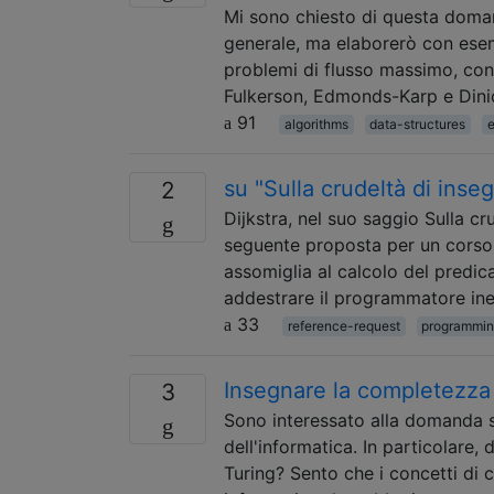
Mi sono chiesto di questa doma
generale, ma elaborerò con esemp
problemi di flusso massimo, con
Fulkerson, Edmonds-Karp e Dini
91
algorithms
data-structures
su "Sulla crudeltà di inse
2
Dijkstra, nel suo saggio Sulla cr
seguente proposta per un corso 
assomiglia al calcolo del predic
addestrare il programmatore in
33
reference-request
programmin
Insegnare la completezza N
3
Sono interessato alla domanda s
dell'informatica. In particolare,
Turing? Sento che i concetti di