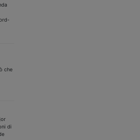
nda
ord-
iò che
jor
oni di
de