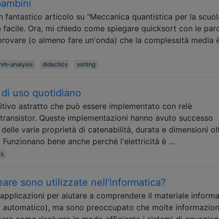
bambini
 fantastico articolo su "Meccanica quantistica per la scuol
 facile. Ora, mi chiedo come spiegare quicksort con le paro
provare (o almeno fare un'onda) che la complessità media 
thm-analysis
didactics
sorting
 di uso quotidiano
itivo astratto che può essere implementato con relè
o transistor. Queste implementazioni hanno avuto successo
 delle varie proprietà di catenabilità, durata e dimensioni ol
se. Funzionano bene anche perché l'elettricità è …
cs
neare sono utilizzate nell'informatica?
 applicazioni per aiutare a comprendere il materiale informa
o automatico), ma sono preoccupato che molte informazion
pere come risolvere in modo efficiente i sistemi di equazion