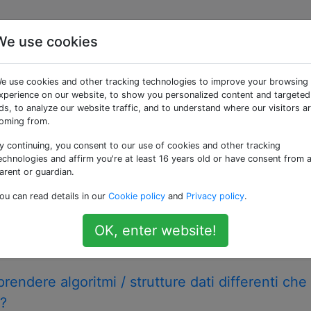
We use cookies
 «didactics»
e use cookies and other tracking technologies to improve your browsing
xperience on our website, to show you personalized content and targeted
 adatti alla didattica dell'Informatica
ds, to analyze our website traffic, and to understand where our visitors a
oming from.
 "provare alcuni casi di prova": algoritmi che
y continuing, you consent to our use of cookies and other tracking
ealtà non corretti
echnologies and affirm you're at least 16 years old or have consent from 
lgoritmo per qualche problema è corretto, il solito punto di
arent or guardian.
algoritmo manualmente su una serie di semplici casi di test
ou can read details in our
Cookie policy
and
Privacy policy
.
ativi, inclusi alcuni semplici "casi angolari" ". Questa è una
OK, enter website!
s
education
correctness-proof
didactics
rendere algoritmi / strutture dati differenti che
o?