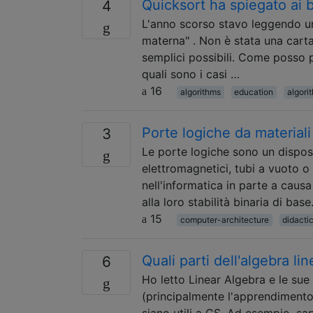
Quicksort ha spiegato ai 
4
L'anno scorso stavo leggendo un
materna" . Non è stata una carta
semplici possibili. Come posso 
quali sono i casi …
16
algorithms
education
algori
Porte logiche da materiali
3
Le porte logiche sono un dispos
elettromagnetici, tubi a vuoto 
nell'informatica in parte a causa
alla loro stabilità binaria di ba
15
computer-architecture
didacti
Quali parti dell'algebra li
6
Ho letto Linear Algebra e le sue
(principalmente l'apprendiment
siano utili a CS. Ad esempio, sa