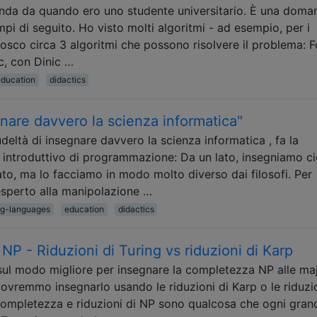
nda da quando ero uno studente universitario. È una doma
i di seguito. Ho visto molti algoritmi - ad esempio, per i
osco circa 3 algoritmi che possono risolvere il problema: F
c, con Dinic …
education
didactics
gnare davvero la scienza informatica"
udeltà di insegnare davvero la scienza informatica , fa la
introduttivo di programmazione: Da un lato, insegniamo c
ato, ma lo facciamo in modo molto diverso dai filosofi. Per
esperto alla manipolazione …
g-languages
education
didactics
P - Riduzioni di Turing vs riduzioni di Karp
ul modo migliore per insegnare la completezza NP alle ma
 dovremmo insegnarlo usando le riduzioni di Karp o le riduzi
 completezza e riduzioni di NP sono qualcosa che ogni gran