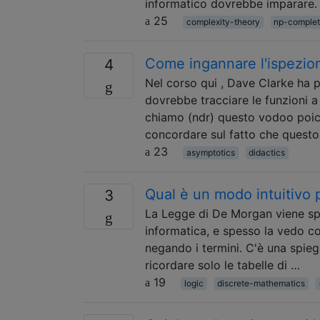
informatico dovrebbe imparare.
25
complexity-theory
np-comple
Come ingannare l'ispezion
4
Nel corso qui , Dave Clarke ha pr
dovrebbe tracciare le funzioni 
chiamo (ndr) questo vodoo poic
concordare sul fatto che questo
23
asymptotics
didactics
Qual è un modo intuitivo
3
La Legge di De Morgan viene spe
informatica, e spesso la vedo 
negando i termini. C'è una spieg
ricordare solo le tabelle di …
19
logic
discrete-mathematics