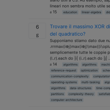
lineari non sembra molto utile s
15
education
linear-algebra
di
Trovare il massimo XOR di
6
del quadratico?
Supponiamo stiamo dato due numeri
.rrrmax(i⊕j)max(i⊕j)\max{(i\oplus 
semplicemente tutte le coppie po
(l..r).each do |i| (i..r).each do |j| 
14
algorithms
algorithms
machi
reference-request
optimization
sche
communication-complexity
computatio
operating-systems
multi-tasking
alg
algorithms
data-structures
time-comp
partitions
complexity-theory
satisfiab
computer-architecture