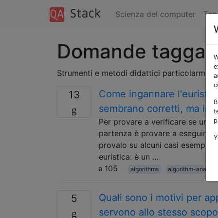
Scienza del computer
Tag
Domande taggate
W
e
Strumenti e metodi didattici particolarmente
a
c
Come ingannare l'euristica
13
B
sembrano corretti, ma in r
t
Per provare a verificare se un a
p
partenza è provare a eseguire l'
Y
provalo su alcuni casi esemplific
euristica: è un …
105
algorithms
algorithm-analysi
Quali sono i motivi per app
5
servono allo stesso scop