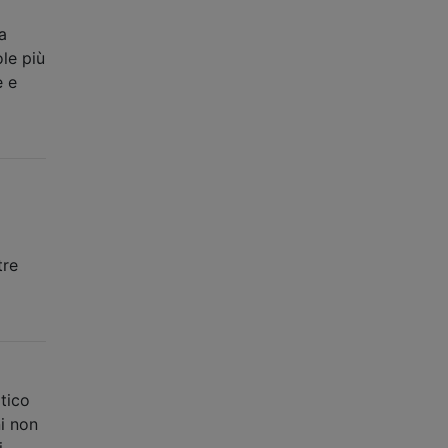
a
le più
è e
tre
tico
i non
i