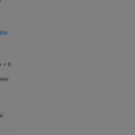
lio
x = 0
ation
gy