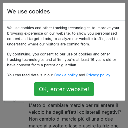
Manutenzione e
Tag
We use cookies
riparazione di
Account
veicoli a motore
We use cookies and other tracking technologies to improve your
browsing experience on our website, to show you personalized
Domande taggate
content and targeted ads, to analyze our website traffic, and to
understand where our visitors are coming from.
«braking»
By continuing, you consent to our use of cookies and other
tracking technologies and affirm you're at least 16 years old or
have consent from a parent or guardian.
L'atto di applicare i freni per ridurre la velocità di un
You can read details in our
Cookie policy
and
Privacy policy
.
veicolo a motore.
Il downshifting (Frenatura del
17
OK, enter website!
motore) causa ulteriore usura?
L'atto di cambiare marcia per rallentare il
veicolo ha degli effetti collaterali negativi?
Non cambio di marcia più di una o due
marce alla volta e lascio uscire la frizione