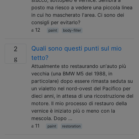
stucco, sottopelo e vernice. Sembra a
posto ma riesco a vedere una piccola linea
in cui ho mascherato l'area. Ci sono dei
consigli per evitarlo?
12
paint
body-filler
Quali sono questi punti sul mio
2
tetto?
Attualmente sto restaurando un'auto più
vecchia (una BMW M5 del 1988, in
particolare) dopo essere rimasta seduta su
un vialetto nel nord-ovest del Pacifico per
dieci anni, in attesa di una ricostruzione del
motore. Il mio processo di restauro della
vernice è iniziato più o meno con la
mescola. Dopo …
11
paint
restoration