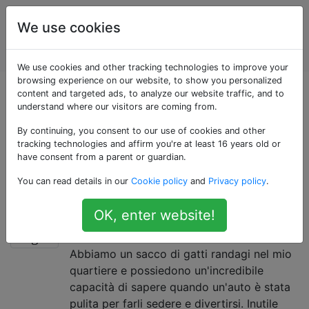
Manutenzione e
Tag
We use cookies
riparazione di
Account
veicoli a motore
We use cookies and other tracking technologies to improve your
browsing experience on our website, to show you personalized
Domande taggate
content and targeted ads, to analyze our website traffic, and to
understand where our visitors are coming from.
«paint»
By continuing, you consent to our use of cookies and other
tracking technologies and affirm you're at least 16 years old or
have consent from a parent or guardian.
Domande sulla verniciatura, inclusa la riparazione di
You can read details in our
Cookie policy
and
Privacy policy
.
danni, la preparazione e la cura della vernice esistente
Come posso tenere i gatti randagi
21
OK, enter website!
dalla mia macchina?
Abbiamo un sacco di gatti randagi nel mio
quartiere e possiedono un'incredibile
capacità di sapere quando un'auto è stata
pulita per farli sedere e divertirsi. Inutile