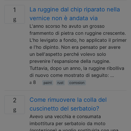
La ruggine dal chip riparato nella
1
vernice non è andata via
L'anno scorso ho avuto un grosso
frammento di pietra con ruggine crescente.
L'ho levigato a fondo, ho applicato il primer
e l'ho dipinto. Non era pensato per avere
un bell'aspetto perché volevo solo
prevenire l'espansione della ruggine.
Tuttavia, dopo un anno, la ruggine ribolliva
di nuovo come mostrato di seguito: …
8
paint
rust
corrosion
Come rimuovere la colla del
2
cuscinetto del serbatoio?
Avevo una vecchia e consumata
imbottitura per serbatoio da moto
(protezione) e voglio sostituirla con una