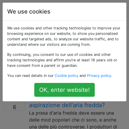
Manutenzione e
Tag
We use cookies
riparazione di
Account
veicoli a motore
We use cookies and other tracking technologies to improve your
browsing experience on our website, to show you personalized
Domande taggate
content and targeted ads, to analyze our website traffic, and to
understand where our visitors are coming from.
«power»
By continuing, you consent to our use of cookies and other
tracking technologies and affirm you're at least 16 years old or
have consent from a parent or guardian.
Domande pratiche relative alla potenza del motore o
You can read details in our
Cookie policy
and
Privacy policy
.
alla sua perdita. Per domande sull'energia elettrica e
sugli accessori alimentati, utilizzare il tag [elettrico].
OK, enter website!
Quando è utile un sistema di
7
aspirazione dell'aria fredda?
La presa d'aria fredda deve essere una
delle mod popolari che ci sono, e anche
una delle più controverse. I produttori di