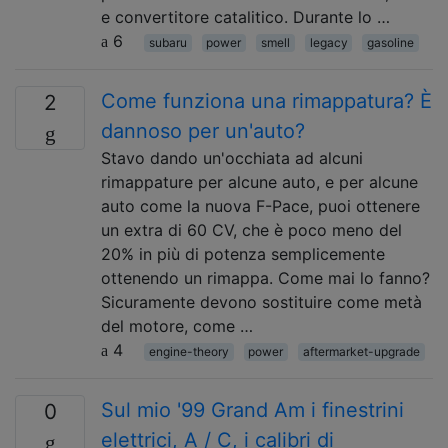
e convertitore catalitico. Durante lo …
6
subaru
power
smell
legacy
gasoline
Come funziona una rimappatura? È
2
dannoso per un'auto?
Stavo dando un'occhiata ad alcuni
rimappature per alcune auto, e per alcune
auto come la nuova F-Pace, puoi ottenere
un extra di 60 CV, che è poco meno del
20% in più di potenza semplicemente
ottenendo un rimappa. Come mai lo fanno?
Sicuramente devono sostituire come metà
del motore, come …
4
engine-theory
power
aftermarket-upgrade
Sul mio '99 Grand Am i finestrini
0
elettrici, A / C, i calibri di