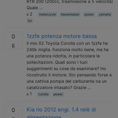
RTR 200 (200cc, trasmissione a 5 velocità)
Quale …
2
motorcycle
transmission
power
yamaha
tvr
1zzfe potenza motore bassa
0
il mio 02 Toyota Corolla con un 1zzfe ha
240k miglia. Funziona molto bene, ma ha
una potenza ridotta, in particolare le
sollecitazioni. Quali sono i tuoi
suggerimenti su cose da esaminare? Ho
ricostruito il motore. Sto pensando forse a
una cattiva pompa del carburante oa un
catalizzatore intasato? Grazie …
1
corolla
power
Kia rio 2012 engi. 1.4 relè di
0
alimentazione