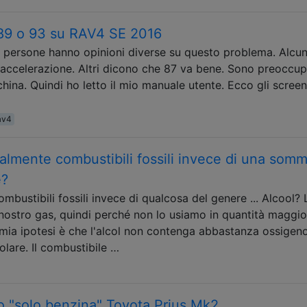
 89 o 93 su RAV4 SE 2016
 le persone hanno opinioni diverse su questo problema. Alcun
l'accelerazione. Altri dicono che 87 va bene. Sono preoccu
china. Quindi ho letto il mio manuale utente. Ecco gli screen
av4
palmente combustibili fossili invece di una som
e?
bustibili fossili invece di qualcosa del genere ... Alcool? 
nostro gas, quindi perché non lo usiamo in quantità maggio
mia ipotesi è che l'alcol non contenga abbastanza ossigen
lare. Il combustibile …
o "solo benzina" Toyota Prius Mk2