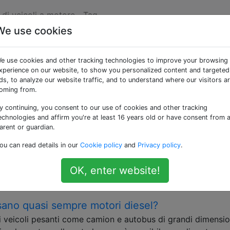
di veicoli a motore
Tag
We use cookies
 «gasoline»
e use cookies and other tracking technologies to improve your browsing
xperience on our website, to show you personalized content and targeted
do petrolchimico raffinato dal petrolio greggio e utilizzat
ds, to analyze our website traffic, and to understand where our visitors a
oming from.
y continuing, you consent to our use of cookies and other tracking
la benzina premium (alto numero di ottano)?
echnologies and affirm you're at least 16 years old or have consent from 
he le stazioni di benzina (gas) offrano benzina senza pio
arent or guardian.
remium è (naturalmente) più costosa e mi sono spesso chie
ou can read details in our
Cookie policy
and
Privacy policy
.
ei bisogno di fare il pieno di premium ogni volta per godere
OK, enter website!
e
usano quasi sempre motori diesel?
 veicoli pesanti come camion e autobus di grandi dimensio