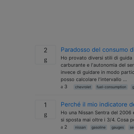
Paradosso del consumo di
2
Ho provato diversi stili di guida
carburante e l'autonomia del ser
invece di guidare in modo part
posso calcolare l'intervallo …
3
chevrolet
fuel-consumption
g
Perché il mio indicatore d
1
Ho una Nissan Sentra del 2006 e
si sposta mai oltre i 3/4. Cosa p
2
nissan
gasoline
gauges
se