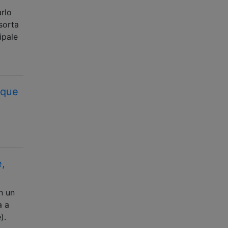
rlo
sorta
ipale
nque
,
n un
a a
).