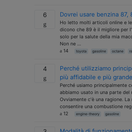
Dovrei usare benzina 87,
6
Ho letto molti articoli online e
dicono che 89 è il migliore per 
solo per la salute della mia mac
Non ne …
14
toyota
gasoline
octane
r
Perché utilizziamo princi
4
più affidabile e più grand
Perché usiamo principalmente com
abbiamo usato in una parte del 
Ovviamente c'è una ragione. La 
consentire una combustione rego
12
engine-theory
gasoline
Modalità di funzionament
3