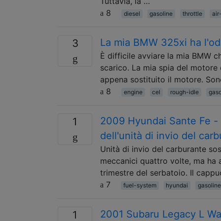
Tuttavia, la …
8
diesel
gasoline
throttle
air
La mia BMW 325xi ha l'od
3
È difficile avviare la mia BMW c
scarico. La mia spia del motore
appena sostituito il motore. Son
8
engine
cel
rough-idle
gaso
2009 Hyundai Sante Fe - o
1
dell'unità di invio del car
Unità di invio del carburante sos
meccanici quattro volte, ma ha a
trimestre del serbatoio. Il capp
7
fuel-system
hyundai
gasoline
2001 Subaru Legacy L Wag
1