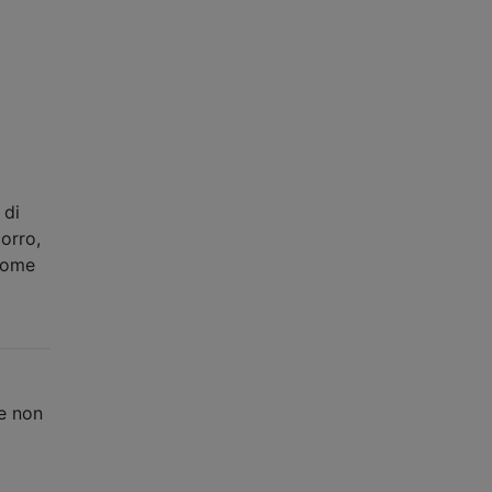
 di
orro,
 come
re non