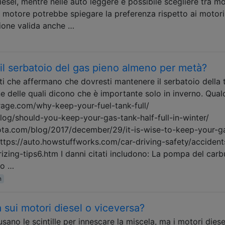
iesel, mentre nelle auto leggere è possibile scegliere tra mo
el motore potrebbe spiegare la preferenza rispetto ai motori
ione valida anche …
l serbatoio del gas pieno almeno per metà?
ti che affermano che dovresti mantenere il serbatoio della 
 delle quali dicono che è importante solo in inverno. Qual
age.com/why-keep-your-fuel-tank-full/
og/should-you-keep-your-gas-tank-half-full-in-winter/
ta.com/blog/2017/december/29/it-is-wise-to-keep-your-g
https://auto.howstuffworks.com/car-driving-safety/accident
izing-tips6.htm I danni citati includono: La pompa del carb
co …
n
sui motori diesel o viceversa?
sano le scintille per innescare la miscela, ma i motori diese