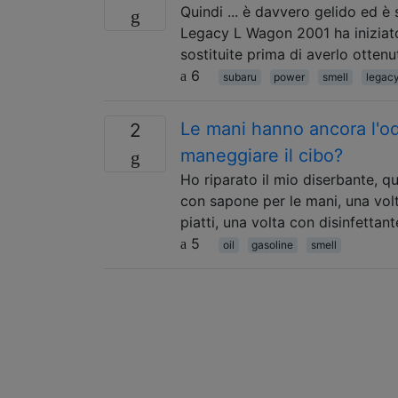
Quindi ... è davvero gelido ed è
Legacy L Wagon 2001 ha iniziato
sostituite prima di averlo ottenu
6
subaru
power
smell
legac
Le mani hanno ancora l'od
2
maneggiare il cibo?
Ho riparato il mio diserbante, qu
con sapone per le mani, una volt
piatti, una volta con disinfettant
5
oil
gasoline
smell