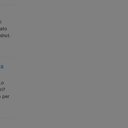
i
pato
shot.
ma
Lo
ri?
o per