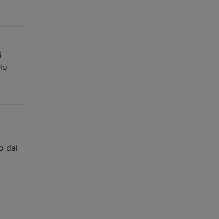
i
Ho
o dai