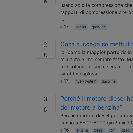
usano solo la compressione che 
rapporti di compressione che po
…
17
diesel
gasoline
Cosa succede se metti il ​​
2
Io (come la maggior parte dell
mia auto e l'ho sempre fatto. Ma
mescolandolo con il senza piomb
sarebbe esplosa o …
17
fuel-system
gasoline
Perché il motore diesel ha
3
del motore a benzina?
Perché i motori diesel per autove
vanno a 6500-8000 giri / min? Q
16
engine
diesel
rpm
gasoli