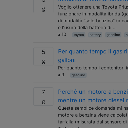
Voglio ottenere una Toyota Pri
funzionare in modalità ibrida (g
di modalità "solo benzina" (a ca
è l'usura della batteria di …
10
toyota
battery
gasoline
h
Per quanto tempo il gas ri
5
galloni
Per quanto tempo i contenitori i
9
gasoline
Perché un motore a benzi
7
mentre un motore diesel 
Questa semplice domanda mi ha in
motore a benzina viene calcolata 
farfalla (misurata dal sensore di