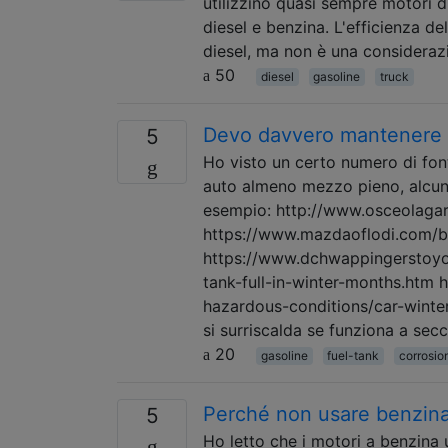
utilizzino quasi sempre motori d
diesel e benzina. L'efficienza d
diesel, ma non è una consideraz
50
diesel
gasoline
truck
Devo davvero mantenere i
5
Ho visto un certo numero di fon
auto almeno mezzo pieno, alcune
esempio: http://www.osceolagar
https://www.mazdaoflodi.com/bl
https://www.dchwappingerstoyo
tank-full-in-winter-months.htm 
hazardous-conditions/car-winter
si surriscalda se funziona a sec
20
gasoline
fuel-tank
corrosio
Perché non usare benzina 
5
Ho letto che i motori a benzina u