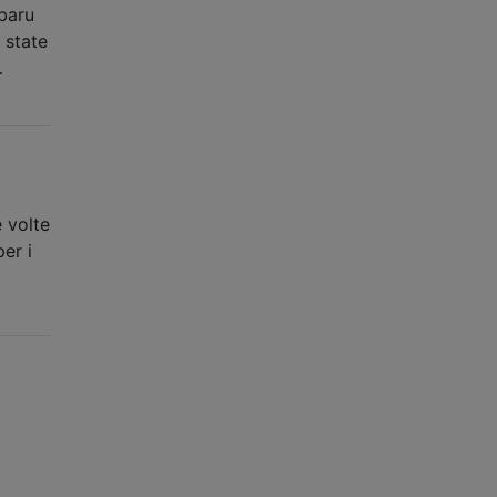
ubaru
 state
…
e volte
er i