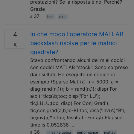
prestazioni? Se la risposta è no. Perché?
Grazie
37
hpc
c++
In che modo l'operatore MATLAB
4
backslash risolve per le matrici
quadrate?
Stavo confrontando alcuni dei miei codici
con codici MATLAB "stock". Sono sorpreso
dai risultati. Ho eseguito un codice di
esempio (Sparse Matrix) n = 5000; a =
diag(rand(n,1)); b = rand(n,1); disp('For
a\b'); tic;a\b;toc; disp('For LU');
tic;LULU;toc; disp('For Conj Grad');
tic;conjgrad(a,b,1e-8);toc; disp('Inv(A)*B');
tic;inv(a)*b;toc; Risultati: For a\b Elapsed
time is 0.052838 …
36
linear-algebra
performance
matlab