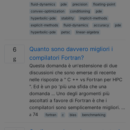
fluid-dynamics
pde
precision
floating-point
convex-optimization
conditioning
pde
hyperbolic-pde
stability
implicit-methods
explicit-methods
fluid-dynamics
accuracy
pde
hyperbolic-pde
petsc
linear-algebra
Quanto sono davvero migliori i
6
compilatori Fortran?
Questa domanda è un'estensione di due
discussioni che sono emerse di recente
nelle risposte a " C ++ vs Fortran per HPC
". Ed è un po 'più una sfida che una
domanda ... Uno degli argomenti più
ascoltati a favore di Fortran è che i
compilatori sono semplicemente migliori. …
74
fortran
c
blas
benchmarking