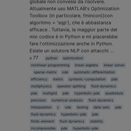
globale non convessi da risolvere.
Attualmente uso MATLAB's Optimization
Toolbox (in particolare, fmincon()con
algoritmo = 'sqp'), che è abbastanza
efficace . Tuttavia, la maggior parte del
mio codice è in Python e mi piacerebbe
fare l'ottimizzazione anche in Python.
Esiste un solutore NLP con attacchi …
77
python
optimization
nonlinear-programming
linear-algebra
linear-solver
sparse-matrix
ode
automatic-differentiation
efficiency
matrix
symbolic-computation
pde
multiphysics
operator-splitting
fluid-dynamics
pde
multigrid
pde
hyperbolic-pde
quadrature
precision
numerical-analysis
fluid-dynamics
interpolation
c
ode
testing
data-sets
pde
fluid-dynamics
hyperbolic-pde
pde
finite-element
fluid-dynamics
stability
incompressible
pde
hyperbolic-pde