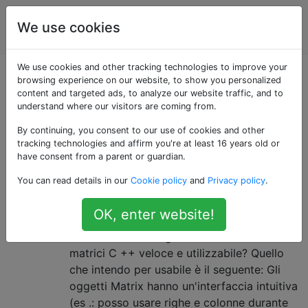
Scienza
Tag
We use cookies
Account
computazionale
We use cookies and other tracking technologies to improve your
Scienza
browsing experience on our website, to show you personalized
content and targeted ads, to analyze our website traffic, and to
understand where our visitors are coming from.
computazionale
By continuing, you consent to our use of cookies and other
tracking technologies and affirm you're at least 16 years old or
Domande e risposte per gli scienziati che utilizzano i
have consent from a parent or guardian.
computer per risolvere problemi scientifici
You can read details in our
Cookie policy
and
Privacy policy
.
Consigli per una libreria di matrici
10
OK, enter website!
C ++ veloce e utilizzabile?
Qualcuno ha consigli su una libreria di
matrici C ++ veloce e utilizzabile? Quello
che intendo per usabile è il seguente: Gli
oggetti Matrix hanno un'interfaccia intuitiva
(es .: posso usare righe e colonne durante