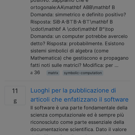
positivo. Sappiamo che è
ortogonale:AA\mathbf ABB\mathbf B
Domanda: simmetrico e definito positivo?
Risposta: SìB⋅A⋅B⊤B⋅A⋅B⊤\mathbf B
\cdot\mathbf A \cdot\mathbf B^\top
Domanda: un computer potrebbe avercelo
detto? Risposta: probabilmente. Esistono
sistemi simbolici di algebra (come
Mathematica) che gestiscono e propagano
fatti noti sulle matrici? Modifica: per …
36
matrix
symbolic-computation
Luoghi per la pubblicazione di
11
articoli che enfatizzano il software
Il software è una parte fondamentale della
scienza computazionale ed è sempre più
riconosciuto come parte essenziale della
documentazione scientifica. Dato il valore