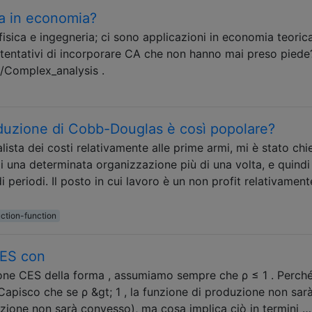
ta in economia?
 fisica e ingegneria; ci sono applicazioni in economia teorica
i tentativi di incorporare CA che non hanno mai preso piede
i/Complex_analysis .
oduzione di Cobb-Douglas è così popolare?
ista dei costi relativamente alle prime armi, mi è stato chi
à di una determinata organizzazione più di una volta, e quindi
 periodi. Il posto in cui lavoro è un non profit relativament
ction-function
CES con
zione CES della forma , assumiamo sempre che ρ ≤ 1 . Perch
pisco che se ρ &gt; 1 , la funzione di produzione non sarà
uzione non sarà convesso), ma cosa implica ciò in termini …