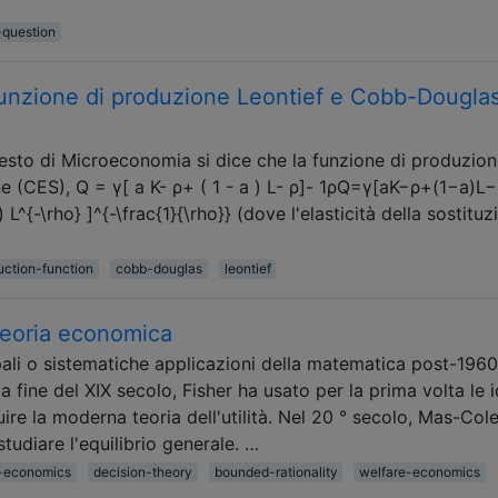
-question
unzione di produzione Leontief e Cobb-Dougla
 testo di Microeconomia si dice che la funzione di produzion
one (CES), Q = γ[ a K- ρ+ ( 1 - a ) L- ρ]- 1ρQ=γ[aK−ρ+(1−a)L−
{-\rho} ]^{-\frac{1}{\rho}} (dove l'elasticità della sostituz
uction-function
cobb-douglas
leontief
 teoria economica
li o sistematiche applicazioni della matematica post-1960 
fine del XIX secolo, Fisher ha usato per la prima volta le 
re la moderna teoria dell'utilità. Nel 20 ° secolo, Mas-Cole
tudiare l'equilibrio generale. …
-economics
decision-theory
bounded-rationality
welfare-economics