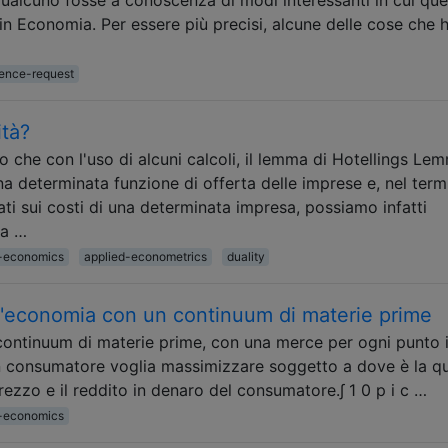
 in Economia. Per essere più precisi, alcune delle cose che 
rence-request
ità?
che con l'uso di alcuni calcoli, il lemma di Hotellings Le
 determinata funzione di offerta delle imprese e, nel termi
ati sui costi di una determinata impresa, possiamo infatti
la …
-economics
applied-econometrics
duality
'economia con un continuum di materie prime
ntinuum di materie prime, con una merce per ogni punto in
un consumatore voglia massimizzare soggetto a dove è la qu
zzo e il reddito in denaro del consumatore.∫ 1 0 p i c …
-economics