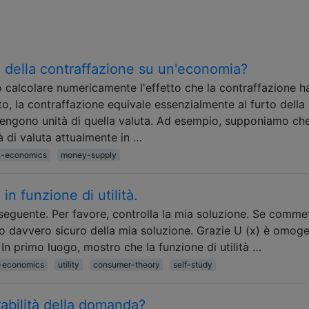
le della contraffazione su un'economia?
ò calcolare numericamente l'effetto che la contraffazione h
o, la contraffazione equivale essenzialmente al furto della
etengono unità di quella valuta. Ad esempio, supponiamo che
 di valuta attualmente in …
l-economics
money-supply
n funzione di utilità.
eguente. Per favore, controlla la mia soluzione. Se comme
ono davvero sicuro della mia soluzione. Grazie U (x) è omog
 In primo luogo, mostro che la funzione di utilità …
-economics
utility
consumer-theory
self-study
rabilità della domanda?