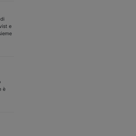
di
ist e
nsieme
o
e è