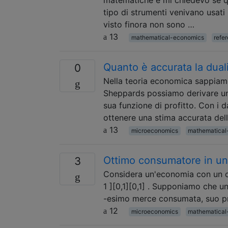
tipo di strumenti venivano usati
visto finora non sono …
13
mathematical-economics
refe
Quanto è accurata la dual
0
Nella teoria economica sappiamo 
Sheppards possiamo derivare una
sua funzione di profitto. Con i d
ottenere una stima accurata del
13
microeconomics
mathematical
Ottimo consumatore in un
3
Considera un'economia con un co
1 ][0,1][0,1] . Supponiamo che 
-esimo merce consumata, suo pre
12
microeconomics
mathematical