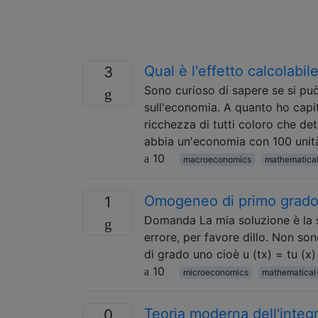
Qual è l'effetto calcolabi
3
Sono curioso di sapere se si pu
sull'economia. A quanto ho capit
ricchezza di tutti coloro che d
abbia un'economia con 100 unità
10
macroeconomics
mathematica
Omogeneo di primo grado i
1
Domanda La mia soluzione è la s
errore, per favore dillo. Non s
di grado uno cioè u (tx) = tu (x)
10
microeconomics
mathematical
Teoria moderna dell'integ
0