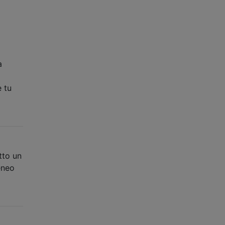
a
 tu
tto un
eneo