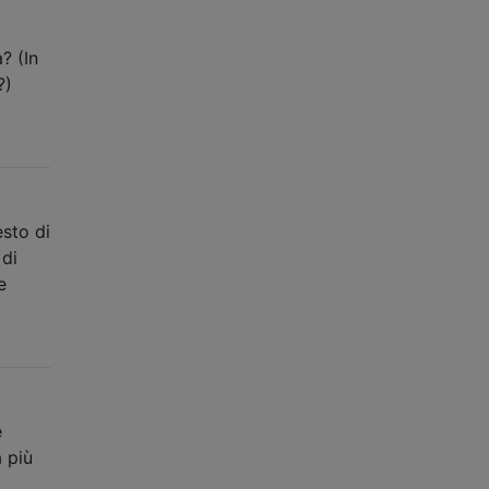
? (In
?)
esto di
 di
e
é
 più