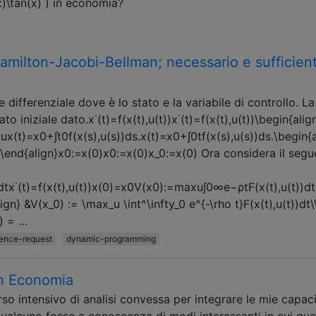
(x)\tan(x) ) in economia?
Hamilton-Jacobi-Bellman; necessario e sufficien
differenziale dove è lo stato e la variabile di controllo. La
o iniziale dato.x˙(t)=f(x(t),u(t))x˙(t)=f(x(t),u(t))\begin{alig
uux(t)=x0+∫t0f(x(s),u(s))ds.x(t)=x0+∫0tf(x(s),u(s))ds.\begin{a
s. \end{align}x0:=x(0)x0:=x(0)x_0:=x(0) Ora considera il seg
tx˙(t)=f(x(t),u(t))x(0)=x0V(x0):=maxu∫0∞e−ρtF(x(t),u(t))dts
ign} &V(x_0) := \max_u \int^\infty_0 e^{-\rho t}F(x(t),u(t))dt\
0) = …
rence-request
dynamic-programming
 in Economia
o intensivo di analisi convessa per integrare le mie capac
alcuno fosse a conoscenza di modi interessanti in cui qu