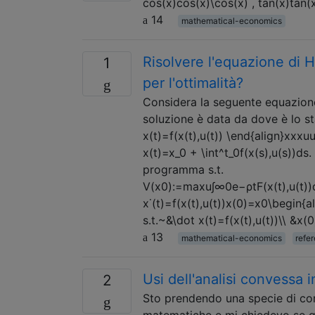
cos(x)cos⁡(x)\cos(x) , tan(x)tan⁡
14
mathematical-economics
Risolvere l'equazione di 
1
per l'ottimalità?
Considera la seguente equazione 
soluzione è data da dove è lo stat
x(t)=f(x(t),u(t)) \end{align}xxxu
x(t)=x_0 + \int^t_0f(x(s),u(s))d
programma s.t.
V(x0):=maxu∫∞0e−ρtF(x(t),u(t))d
x˙(t)=f(x(t),u(t))x(0)=x0\begin{al
s.t.~&\dot x(t)=f(x(t),u(t))\\ &x(
13
mathematical-economics
refe
Usi dell'analisi convessa
2
Sto prendendo una specie di cors
matematiche e mi chiedevo se qu