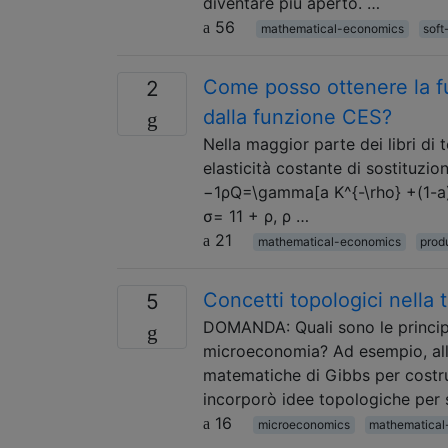
diventare più aperto. …
56
mathematical-economics
soft
Come posso ottenere la f
2
dalla funzione CES?
Nella maggior parte dei libri di
elasticità costante di sostituzi
−1ρQ=\gamma[a K^{-\rho} +(1-a) L^
σ= 11 + ρ, ρ …
21
mathematical-economics
prod
Concetti topologici nella
5
DOMANDA: Quali sono le principa
microeconomia? Ad esempio, alla 
matematiche di Gibbs per costrui
incorporò idee topologiche per s
16
microeconomics
mathematical