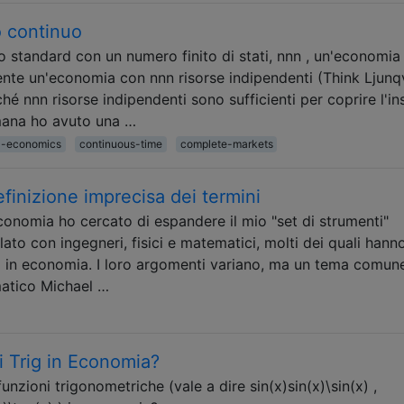
o continuo
 standard con un numero finito di stati, nnn , un'economia 
te un'economia con nnn risorse indipendenti (Think Ljunqv
é nnn risorse indipendenti sono sufficienti per coprire l'i
imana ho avuto una …
l-economics
continuous-time
complete-markets
finizione imprecisa dei termini
onomia ho cercato di espandere il mio "set di strumenti"
ato con ingegneri, fisici e matematici, molti dei quali hann
 in economia. I loro argomenti variano, ma un tema comun
matico Michael …
i Trig in Economia?
unzioni trigonometriche (vale a dire sin(x)sin⁡(x)\sin(x) ,