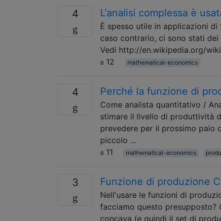
L'analisi complessa è usa
4
È spesso utile in applicazioni di
caso contrario, ci sono stati de
Vedi http://en.wikipedia.org/wik
12
mathematical-economics
Perché la funzione di pr
4
Come analista quantitativo / Anal
stimare il livello di produttivit
prevedere per il prossimo paio di
piccolo …
11
mathematical-economics
produ
Funzione di produzione 
3
Nell'usare le funzioni di produ
facciamo questo presupposto? Ca
concava (e quindi il set di prod