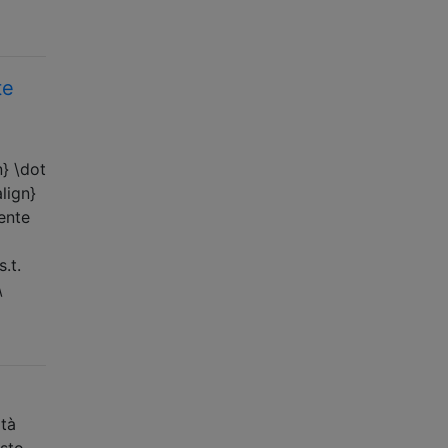
te
n} \dot
lign}
uente
.t.
\
ità
esto