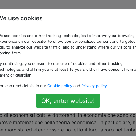
We use cookies
e «mathematical-econo
e use cookies and other tracking technologies to improve your browsing
xperience on our website, to show you personalized content and targeted
ppresentare teorie e analizzare problemi in economia.
ds, to analyze our website traffic, and to understand where our visitors a
oming from.
n economia
y continuing, you consent to our use of cookies and other tracking
icare le equazioni più importanti che fondano la disciplina. S
echnologies and affirm you're at least 16 years old or have consent from 
isico, dire quali sono le equazioni più importanti alla base 
arent or guardian.
tentare di spiegare?
ou can read details in our
Cookie policy
and
Privacy policy
.
mics
mathematical-economics
soft-question
OK, enter website!
in economia
o di economisti colti e dottorandi in economia che sono co
prove matematiche nella teoria economica. In particolare, 
e marxista ed eterodosso e ho letto il loro lavoro nel tenta