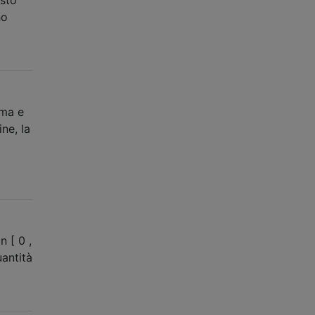
ho
mma e
ne, la
 [ 0 ,
antità