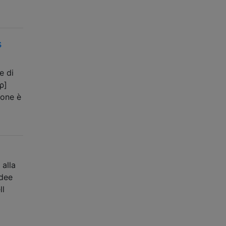
s
e di
ρ]
ione è
alla
idee
ll