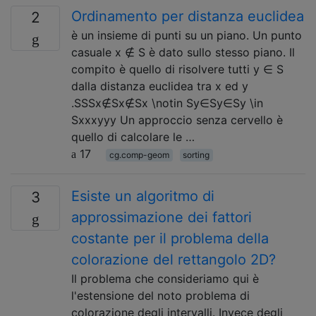
Ordinamento per distanza euclidea
2
è un insieme di punti su un piano. Un punto
casuale x ∉ S è dato sullo stesso piano. Il
compito è quello di risolvere tutti y ∈ S
dalla distanza euclidea tra x ed y
.SSSx∉Sx∉Sx \notin Sy∈Sy∈Sy \in
Sxxxyyy Un approccio senza cervello è
quello di calcolare le …
17
cg.comp-geom
sorting
Esiste un algoritmo di
3
approssimazione dei fattori
costante per il problema della
colorazione del rettangolo 2D?
Il problema che consideriamo qui è
l'estensione del noto problema di
colorazione degli intervalli. Invece degli