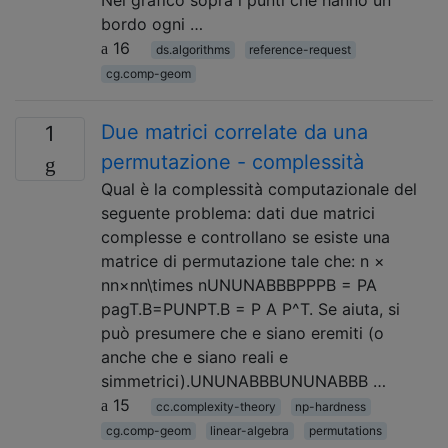
Nel grafico sopra i punti che hanno un
bordo ogni …
16
ds.algorithms
reference-request
cg.comp-geom
Due matrici correlate da una
1
permutazione - complessità
Qual è la complessità computazionale del
seguente problema: dati due matrici
complesse e controllano se esiste una
matrice di permutazione tale che: n ×
nn×nn\times nUNUNABBBPPPB = PA
pagT.B=PUNPT.B = P A P^T. Se aiuta, si
può presumere che e siano eremiti (o
anche che e siano reali e
simmetrici).UNUNABBBUNUNABBB …
15
cc.complexity-theory
np-hardness
cg.comp-geom
linear-algebra
permutations