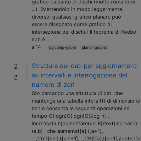
grafico baciante di dischi (molto romantico
...). (Mettendolo in modo leggermente
diverso, qualsiasi grafico planare può
essere disegnato come grafico di
intersezione dei dischi.) Il teorema di Koebe
non è …
14
cg.comp-geom
planar-graphs
Struttura dei dati per aggiornamenti
2
su intervalli e interrogazione del
numero di zeri
Sto cercando una struttura di dati che
mantenga una tabella intera ttt di dimensione
nnn e consenta le seguenti operazioni nel
tempo O(logn)O(log⁡n)O(\log n) .
increase(a,b)aumentare(un',B)\text{increase}
(a,b) , che aumentat[a],t[a+1],
…,t[b]t[un'],t[un'+1],...,t[B]t[a],t[a+1],\ldots,t[b