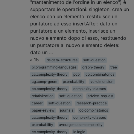
"mantenimento dell'ordine in un elenco") è
supportare le operazioni: singleton: crea un
elenco con un elemento, restituisce un
puntatore ad esso insertAfter: dato un
puntatore a un elemento, inserisce un
nuovo elemento dopo di esso, restituendo
un puntatore al nuovo elemento delete:
dato un …
15
ds.data-structures
soft-question
pl.programming-languages
graph-theory
tree
cc.complexity-theory
pcp
co.combinatorics
cg.comp-geom
pr.probability
vc-dimension
cc.complexity-theory
complexity-classes
relativization
soft-question
advice-request
career
soft-question
research-practice
paper-review
journals
co.combinatorics
cc.complexity-theory
complexity-classes
pr.probability
average-case-complexity
cc.complexity-theory
lo.logic