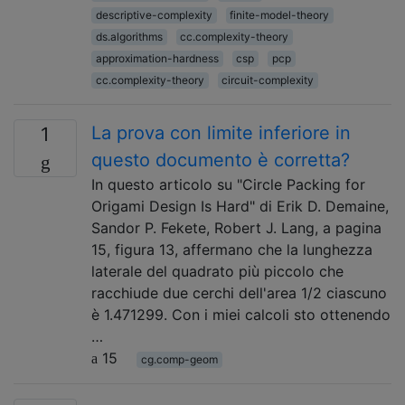
descriptive-complexity
finite-model-theory
ds.algorithms
cc.complexity-theory
approximation-hardness
csp
pcp
cc.complexity-theory
circuit-complexity
La prova con limite inferiore in
1
questo documento è corretta?
In questo articolo su "Circle Packing for
Origami Design Is Hard" di Erik D. Demaine,
Sandor P. Fekete, Robert J. Lang, a pagina
15, figura 13, affermano che la lunghezza
laterale del quadrato più piccolo che
racchiude due cerchi dell'area 1/2 ciascuno
è 1.471299. Con i miei calcoli sto ottenendo
…
15
cg.comp-geom