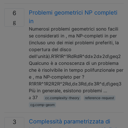
Problemi geometrici NP completi
6
in
Numerosi problemi geometrici sono facili
se considerati in , ma NP-completi in per
(incluso uno dei miei problemi preferiti, la
copertura del disco
dell'unità).R1R1R^1RdRdR^dd≥2d≥2d\geq2
Qualcuno è a conoscenza di un problema
che è risolvibile in tempo polifunzionale per
e , ma NP-completo per ?
R1R1R^1R2R2R^2Rd,d≥3Rd,d≥3R^d,d\geq3
Più in generale, esistono problemi …
37
cc.complexity-theory
reference-request
cg.comp-geom
Complessità parametrizzata di
3