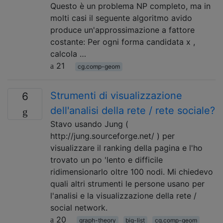
Questo è un problema NP completo, ma in
molti casi il seguente algoritmo avido
produce un'approssimazione a fattore
costante: Per ogni forma candidata x ,
calcola …
21
cg.comp-geom
Strumenti di visualizzazione
6
dell'analisi della rete / rete sociale?
Stavo usando Jung (
http://jung.sourceforge.net/ ) per
visualizzare il ranking della pagina e l'ho
trovato un po 'lento e difficile
ridimensionarlo oltre 100 nodi. Mi chiedevo
quali altri strumenti le persone usano per
l'analisi e la visualizzazione della rete /
social network.
20
graph-theory
big-list
cg.comp-geom