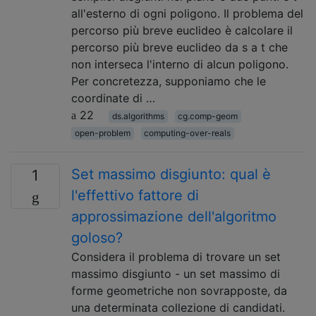
all'esterno di ogni poligono. Il problema del
percorso più breve euclideo è calcolare il
percorso più breve euclideo da s a t che
non interseca l'interno di alcun poligono.
Per concretezza, supponiamo che le
coordinate di …
22
ds.algorithms
cg.comp-geom
open-problem
computing-over-reals
Set massimo disgiunto: qual è
1
l'effettivo fattore di
approssimazione dell'algoritmo
goloso?
Considera il problema di trovare un set
massimo disgiunto - un set massimo di
forme geometriche non sovrapposte, da
una determinata collezione di candidati.