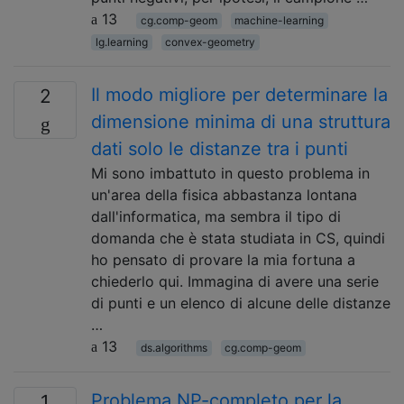
13
cg.comp-geom
machine-learning
lg.learning
convex-geometry
Il modo migliore per determinare la
2
dimensione minima di una struttura
dati solo le distanze tra i punti
Mi sono imbattuto in questo problema in
un'area della fisica abbastanza lontana
dall'informatica, ma sembra il tipo di
domanda che è stata studiata in CS, quindi
ho pensato di provare la mia fortuna a
chiederlo qui. Immagina di avere una serie
di punti e un elenco di alcune delle distanze
…
13
ds.algorithms
cg.comp-geom
Problema NP-completo per la
1