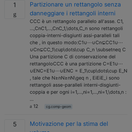
Partizionare un rettangolo senza
1
danneggiare i rettangoli interni
CCC è un rettangolo parallelo all'asse. C1,
…,CnC1,…,CnC_1,\dots,C_n sono rettangoli
coppia-interni-disgiunti assi-paralleli tali
che , in questo modo:C1∪⋯∪Cn⊊CC1∪⋯
∪Cn⊊CC_1\cup\dots\cup C_n \subsetneq C
Una partizione C di conservazione del
rettangoloCCC è una partizione C=E1∪⋯
∪ENC=E1∪⋯∪ENC = E_1\cup\dots\cup E_N
, tale che N≥nN≥nN\geq n , EiEiE_i sono
rettangoli asse-paralleli interni-disgiunti-
coppia e per ogni i=1,…,ni=1,…,ni=1,\dots,n :
…
12
cg.comp-geom
Motivazione per la stima del
5