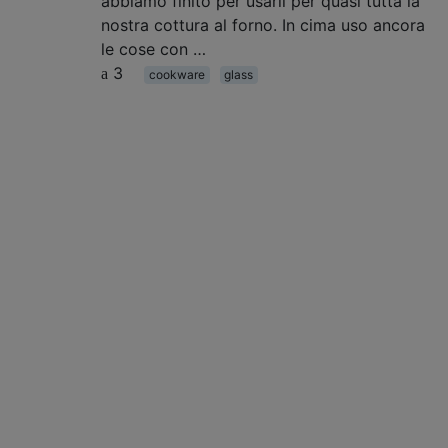
abbiamo finito per usarli per quasi tutta la
nostra cottura al forno. In cima uso ancora
le cose con …
3
cookware
glass